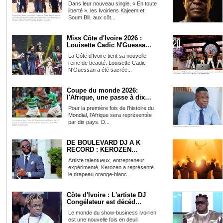
Dans leur nouveau single, « En toute
liberté », les Ivoiriens Kajeem et
Soum Bill, aux côt...
Miss Côte d'Ivoire 2026 :
Louisette Cadic N'Guessa...
La Côte d'Ivoire tient sa nouvelle
reine de beauté. Louisette Cadic
N'Guessan a été sacrée...
Coupe du monde 2026:
l'Afrique, une passe à dix
po...
Pour la première fois de l'histoire du
Mondial, l'Afrique sera représentée
par dix pays. D...
DE BOULEVARD DJ À K
RECORD : KEROZEN
PARTAGE SA RE...
Artiste talentueux, entrepreneur
expérimenté, Kerozen a représenté
le drapeau orange-blanc...
Côte d'Ivoire : L'artiste DJ
Congélateur est décéd...
Le monde du show-business ivoirien
est une nouvelle fois en deuil.