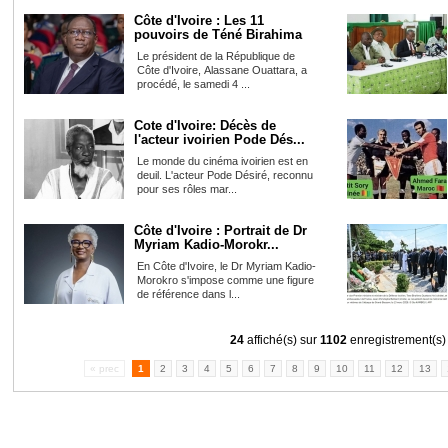
Côte d'Ivoire : Les 11
pouvoirs de Téné Birahima
Le président de la République de
Côte d'Ivoire, Alassane Ouattara, a
procédé, le samedi 4 ...
Cote d'Ivoire: Décès de
l'acteur ivoirien Pode Dés...
Le monde du cinéma ivoirien est en
deuil. L'acteur Pode Désiré, reconnu
pour ses rôles mar...
Côte d'Ivoire : Portrait de Dr
Myriam Kadio-Morokr...
En Côte d'Ivoire, le Dr Myriam Kadio-
Morokro s'impose comme une figure
de référence dans l...
24
affiché(s) sur
1102
enregistrement(s)
« prec
1
2
3
4
5
6
7
8
9
10
11
12
13