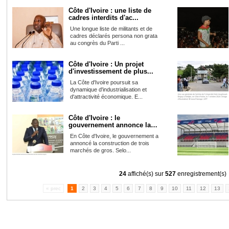
Côte d'Ivoire : une liste de
cadres interdits d'ac...
Une longue liste de militants et de
cadres déclarés persona non grata
au congrès du Parti ...
Côte d'Ivoire : Un projet
d'investissement de plus...
La Côte d'Ivoire poursuit sa
dynamique d'industrialisation et
d'attractivité économique. E...
Côte d'Ivoire : le
gouvernement annonce la
constru...
En Côte d'Ivoire, le gouvernement a
annoncé la construction de trois
marchés de gros. Selo...
24
affiché(s) sur
527
enregistrement(s)
« prec
1
2
3
4
5
6
7
8
9
10
11
12
13