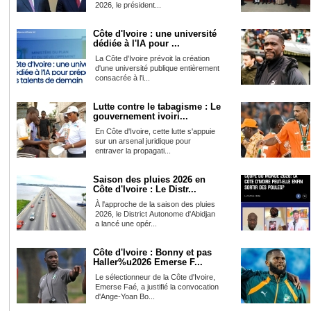
2026, le président...
Côte d'Ivoire : une université
dédiée à l'IA pour ...
La Côte d'Ivoire prévoit la création
d'une université publique entièrement
consacrée à l'i...
Lutte contre le tabagisme : Le
gouvernement ivoiri...
En Côte d'Ivoire, cette lutte s'appuie
sur un arsenal juridique pour
entraver la propagati...
Saison des pluies 2026 en
Côte d'Ivoire : Le Distr...
À l'approche de la saison des pluies
2026, le District Autonome d'Abidjan
a lancé une opér...
Côte d'Ivoire : Bonny et pas
Haller%u2026 Emerse F...
Le sélectionneur de la Côte d'Ivoire,
Emerse Faé, a justifié la convocation
d'Ange-Yoan Bo...