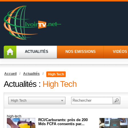
ACTUALITÉS
NOS EMISSIONS
VIDÉOS
Accueil
/
Actualités
/
High Tech
Actualités :
High Tech
High Tech
high-tech
RCI/Carburants: près de 200
Mds FCFA consentis par...