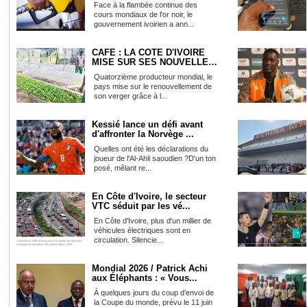
Face à la flambée continue des
cours mondiaux de l'or noir, le
gouvernement ivoirien a ann...
CAFÉ : LA CÔTE D'IVOIRE
MISE SUR SES NOUVELLES
VAR...
Quatorzième producteur mondial, le
pays mise sur le renouvellement de
son verger grâce à l...
Kessié lance un défi avant
d'affronter la Norvège ...
Quelles ont été les déclarations du
joueur de l'Al-Ahli saoudien ?D'un ton
posé, mêlant re...
En Côte d'Ivoire, le secteur
VTC séduit par les vé...
En Côte d'Ivoire, plus d'un millier de
véhicules électriques sont en
circulation. Silencie...
Mondial 2026 / Patrick Achi
aux Éléphants : « Vous...
À quelques jours du coup d'envoi de
la Coupe du monde, prévu le 11 juin