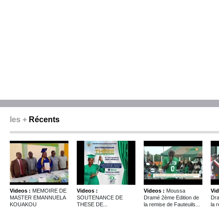
les +
Récents
Videos :
MEMOIRE DE
Videos :
Videos :
Moussa
Vid
MASTER EMANNUELA
SOUTENANCE DE
Dramé 2ème Edition de
Dra
KOUAKOU
THESE DE...
la remise de Fauteuils...
la 