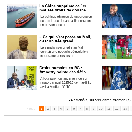
La Chine supprime ce 1er
mai ses droits de douane ...
La politique chinoise de suppression
des droits de douane à l'importation
en provenance de...
« Ce qui s'est passé au Mali,
c'est un très grand ...
La situation sécuritaire au Mali
connaît une nouvelle dégradation
inquiétante après les at...
Droits humains en RCI:
Amnesty pointe des défis
pe...
A l'occasion du lancement de son
rapport annuel 2025/26 ce mardi 21
avril à Abidjan, l'ONG...
24
affiché(s) sur
599
enregistrement(s)
« prec
1
2
3
4
5
6
7
8
9
10
11
12
13