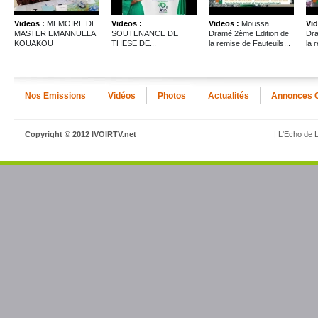
Videos :
MEMOIRE DE
Videos :
Videos :
Moussa
Vid
MASTER EMANNUELA
SOUTENANCE DE
Dramé 2ème Edition de
Dra
KOUAKOU
THESE DE...
la remise de Fauteuils...
la 
Nos Emissions
Vidéos
Photos
Actualités
Annonces 
Copyright © 2012 IVOIRTV.net
| L'Echo de L