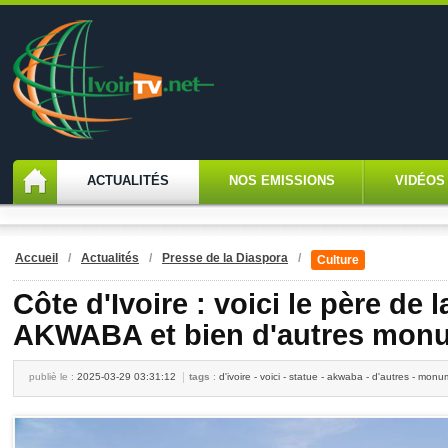
ACTUALITÉS
NOS EMISSIONS
VIDÉOS
Accueil
/
Actualités
/
Presse de la Diaspora
/
Culture
Côte d'Ivoire : voici le père de l
AKWABA et bien d'autres mon
publiè le :
2025-03-29 03:31:12
tags
:
d'ivoire - voici - statue - akwaba - d'autres - monu