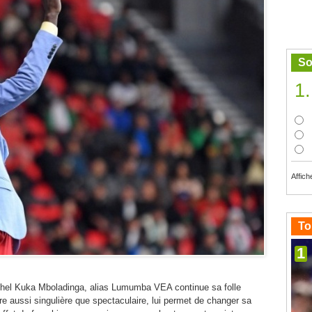
So
1.
Affich
To
1
chel Kuka Mboladinga, alias Lumumba VEA continue sa folle
e aussi singulière que spectaculaire, lui permet de changer sa