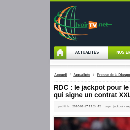
ACTUALITÉS
NOS E
Accueil
/
Actualités
/
Presse de la Diaspo
RDC : le jackpot pour 
qui signe un contrat XXL
publiè le :
2026-02-17 12:24:42
tags
:
jackpot - sup