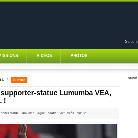
Se conn
MISSIONS
VIDÉOS
PHOTOS
Publicité
ra
/
Culture
le supporter-statue Lumumba VEA,
 !
porter-statue - lumumba - signe - contrat - actualités - culture