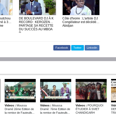
poutchou
DE BOULEVARD DJ À K
Côte d'Ivoire : L'artiste DJ
né à 3
RECORD : KEROZEN
Congélateur est décédé à
rme
PARTAGE SA RECETTE
Abidjan
DU SUCCÈS AU MBOA
P...
Facebook
Twitter
Linkedin
Videos :
Moussa
Videos :
Moussa
Videos :
POURQUOI
Vid
Dramé 2ème Edition de
Dramé: 7ème Edition de
ÉTUDIER À SVIET
DE
la remise de Fauteuils...
la remise de Fauteuils...
CHANDIGARH
TRA