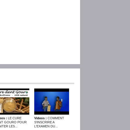
eos :
LE CURE
Videos :
COMMENT
NT GOURO POUR
S'INSCRIRE A
ITER LES...
L'EXAMEN DU...