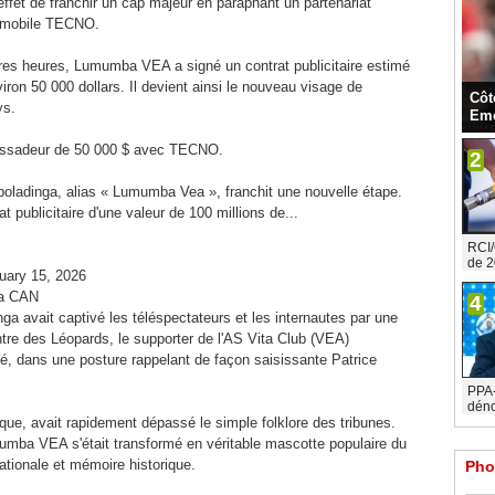
effet de franchir un cap majeur en paraphant un partenariat
e mobile TECNO.
ères heures, Lumumba VEA a signé un contrat publicitaire estimé
viron 50 000 dollars. Il devient ainsi le nouveau visage de
Côt
ys.
Eme
ssadeur de 50 000 $ avec TECNO.
2
oladinga, alias « Lumumba Vea », franchit une nouvelle étape.
 publicitaire d'une valeur de 100 millions de...
RCI/
de 2
uary 15, 2026
la CAN
4
 avait captivé les téléspectateurs et les internautes par une
re des Léopards, le supporter de l'AS Vita Club (VEA)
vé, dans une posture rappelant de façon saisissante Patrice
PPA-C
déno
ue, avait rapidement dépassé le simple folklore des tribunes.
umba VEA s'était transformé en véritable mascotte populaire du
 nationale et mémoire historique.
Pho