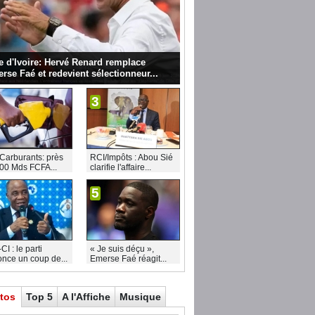
e d'Ivoire: Hervé Renard remplace
rse Faé et redevient sélectionneur...
3
Carburants: près
RCI/Impôts : Abou Sié
00 Mds FCFA...
clarifie l'affaire...
5
I : le parti
« Je suis déçu »,
nce un coup de...
Emerse Faé réagit...
tos
Top 5
A l'Affiche
Musique