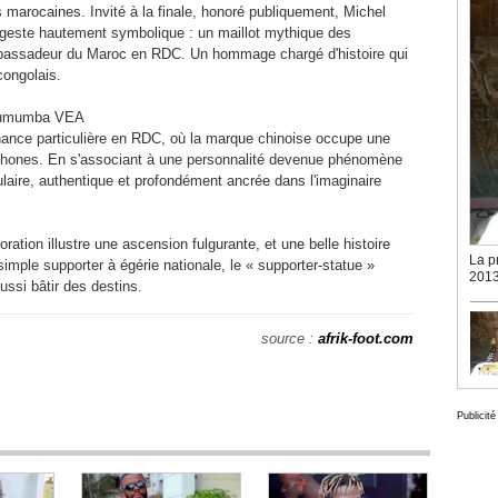
 marocaines. Invité à la finale, honoré publiquement, Michel
geste hautement symbolique : un maillot mythique des
mbassadeur du Maroc en RDC. Un hommage chargé d'histoire qui
congolais.
 Lumumba VEA
nce particulière en RDC, où la marque chinoise occupe une
phones. En s'associant à une personnalité devenue phénomène
pulaire, authentique et profondément ancrée dans l'imaginaire
ation illustre une ascension fulgurante, et une belle histoire
La p
simple supporter à égérie nationale, le « supporter-statue »
2013
ussi bâtir des destins.
source :
afrik-foot.com
Publicité