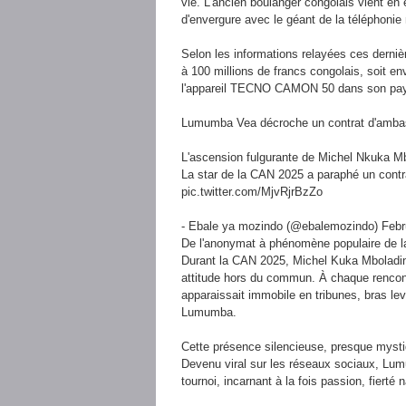
vie. L'ancien boulanger congolais vient en 
d'envergure avec le géant de la téléphoni
Selon les informations relayées ces derni
à 100 millions de francs congolais, soit en
l'appareil TECNO CAMON 50 dans son pa
Lumumba Vea décroche un contrat d'amba
L'ascension fulgurante de Michel Nkuka Mb
La star de la CAN 2025 a paraphé un contrat
pic.twitter.com/MjvRjrBzZo
- Ebale ya mozindo (@ebalemozindo) Febr
De l'anonymat à phénomène populaire de 
Durant la CAN 2025, Michel Kuka Mboladinga
attitude hors du commun. À chaque rencont
apparaissait immobile en tribunes, bras le
Lumumba.
Cette présence silencieuse, presque mystiq
Devenu viral sur les réseaux sociaux, Lum
tournoi, incarnant à la fois passion, fierté