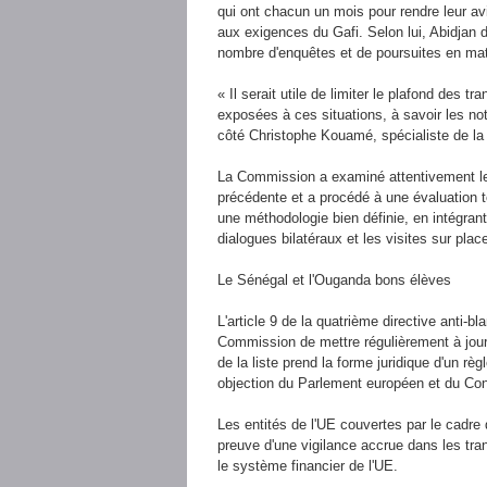
qui ont chacun un mois pour rendre leur avi
aux exigences du Gafi. Selon lui, Abidjan
nombre d'enquêtes et de poursuites en mati
« Il serait utile de limiter le plafond des t
exposées à ces situations, à savoir les no
côté Christophe Kouamé, spécialiste de la
La Commission a examiné attentivement le
précédente et a procédé à une évaluation t
une méthodologie bien définie, en intégrant 
dialogues bilatéraux et les visites sur plac
Le Sénégal et l'Ouganda bons élèves
L'article 9 de la quatrième directive anti-b
Commission de mettre régulièrement à jour la
de la liste prend la forme juridique d'un r
objection du Parlement européen et du Cons
Les entités de l'UE couvertes par le cadre 
preuve d'une vigilance accrue dans les tra
le système financier de l'UE.