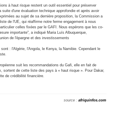
ctions à haut risque restent un outil essentiel pour préserver
la suite d'une évaluation technique approfondie et après avoir
xprimées au sujet de sa dernière proposition, la Commission a
liste de l'UE, qui réaffirme notre ferme engagement à nous
particulier celles fixées par le GAFI. Nous espérons que les co-
esure importante'', a indiqué Maria Luís Albuquerque,
'union de l'épargne et des investissements
e sont : l'Algérie, l'Angola, le Kenya, la Namibie. Cependant le
ste.
uropéenne suit les recommandations du Gafi, elle en fait de
 sortent de cette liste des pays à « haut risque ». Pour Dakar,
te de crédibilité financière.
source :
afriquinfos.com