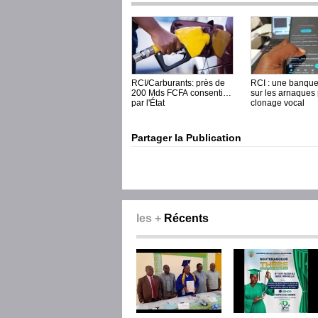
RCI/Carburants: près de
RCI : une banque
200 Mds FCFA consentis
sur les arnaques
par l'État
clonage vocal
Partager la Publication
les +
Récents