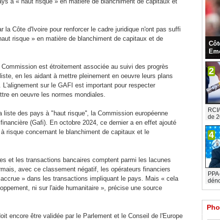
 pays à « haut risque » en matière de blanchiment de capitaux et
 la Côte d'Ivoire pour renforcer le cadre juridique n'ont pas suffi
« haut risque » en matière de blanchiment de capitaux et de
Côt
Eme
 Commission est étroitement associée au suivi des progrès
2
a liste, en les aidant à mettre pleinement en oeuvre leurs plans
 L'alignement sur le GAFI est important pour respecter
ttre en oeuvre les normes mondiales.
RCI/
la liste des pays à "haut risque'', la Commission européenne
de 2
 financière (Gafi). En octobre 2024, ce dernier a en effet ajouté
 à risque concernant le blanchiment de capitaux et le
4
s et les transactions bancaires comptent parmi les lacunes
ormais, avec ce classement négatif, les opérateurs financiers
PPA-C
accrue » dans les transactions impliquant le pays. Mais « cela
déno
oppement, ni sur l'aide humanitaire », précise une source
Pho
it encore être validée par le Parlement et le Conseil de l'Europe