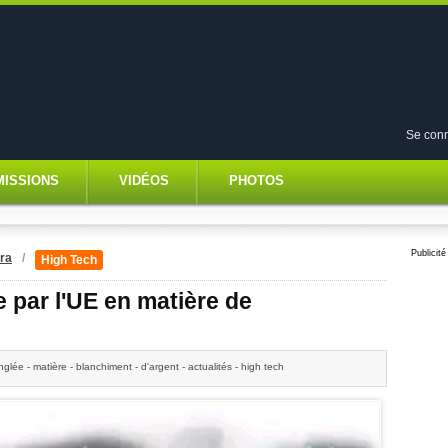
Se conn
MISSIONS
VIDÉOS
PHOTOS
Publicité
ra
/
High Tech
e par l'UE en matière de
inglée - matière - blanchiment - d'argent - actualités - high tech