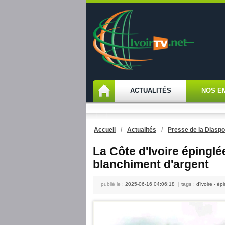
ACTUALITÉS
NOS E
Accueil
/
Actualités
/
Presse de la Diaspo
La Côte d'Ivoire épinglé
blanchiment d'argent
publiè le :
2025-06-16 04:06:18
tags
:
d'ivoire - ép