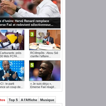
e d'Ivoire: Hervé Renard remplace
rse Faé et redevient sélectionneur...
3
Carburants: près
RCI/Impôts : Abou Sié
00 Mds FCFA...
clarifie l'affaire...
5
I : le parti
« Je suis déçu »,
nce un coup de...
Emerse Faé réagit...
tos
Top 5
A l'Affiche
Musique