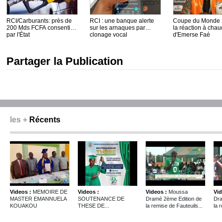
RCI/Carburants: près de
RCI : une banque alerte
Coupe du Monde 
200 Mds FCFA consentis
sur les arnaques par
la réaction à chau
par l'État
clonage vocal
d'Emerse Faé
Partager la Publication
les +
Récents
Videos :
MEMOIRE DE
Videos :
Videos :
Moussa
Vid
MASTER EMANNUELA
SOUTENANCE DE
Dramé 2ème Edition de
Dra
KOUAKOU
THESE DE...
la remise de Fauteuils...
la 