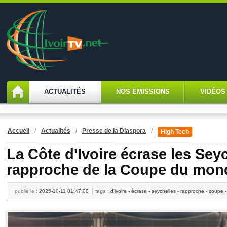
ACTUALITÉS
NOS EMISSIONS
VIDÉOS
Accueil
/
Actualités
/
Presse de la Diaspora
/
High Tech
La Côte d'Ivoire écrase les Seyc
rapproche de la Coupe du mon
publiè le :
2025-10-11 01:47:00
tags
:
d'ivoire - écrase - seychelles - rapproche - coupe 