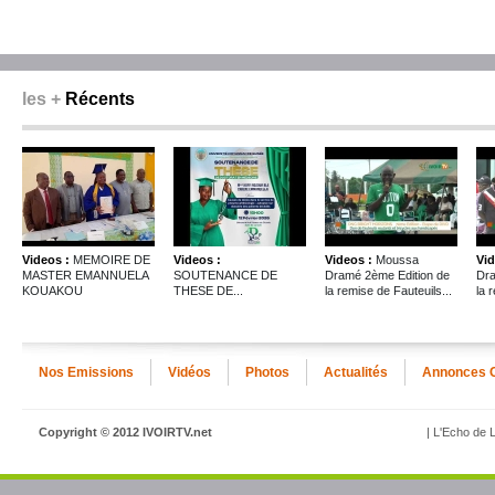
les +
Récents
Videos :
MEMOIRE DE
Videos :
Videos :
Moussa
Vid
MASTER EMANNUELA
SOUTENANCE DE
Dramé 2ème Edition de
Dra
KOUAKOU
THESE DE...
la remise de Fauteuils...
la 
Nos Emissions
Vidéos
Photos
Actualités
Annonces 
Copyright © 2012 IVOIRTV.net
| L'Echo de L