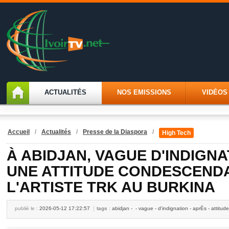
ACTUALITÉS
NOS EMISSIONS
VIDÉOS
Accueil
/
Actualités
/
Presse de la Diaspora
/
High Tech
À ABIDJAN, VAGUE D'INDIGN
UNE ATTITUDE CONDESCEND
L'ARTISTE TRK AU BURKINA
publiè le :
2026-05-12 17:22:57
tags
:
abidjan - - vague - d'indignation - aprÈs - attitu