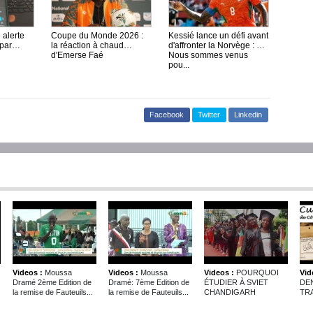
 alerte
Coupe du Monde 2026 :
Kessié lance un défi avant
 par
la réaction à chaud
d'affronter la Norvège : «
d'Emerse Faé
Nous sommes venus
pou...
Facebook
Twitter
Linkedin
Videos :
Moussa
Videos :
Moussa
Videos :
POURQUOI
Vid
Dramé 2ème Edition de
Dramé: 7ème Edition de
ÉTUDIER À SVIET
DE
la remise de Fauteuils...
la remise de Fauteuils...
CHANDIGARH
TRA