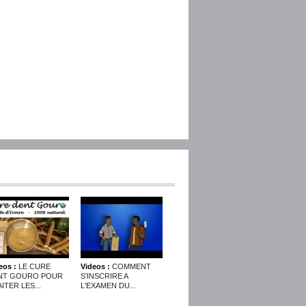
eos :
LE CURE
Videos :
COMMENT
NT GOURO POUR
S'INSCRIRE A
ITER LES...
L'EXAMEN DU...