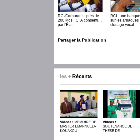
RCI/Carburants: près de
RCI : une banque
200 Mds FCFA consentis
sur les arnaques
par l'État
clonage vocal
Partager la Publication
les +
Récents
Videos :
MEMOIRE DE
Videos :
MASTER EMANNUELA
SOUTENANCE DE
KOUAKOU
THESE DE...