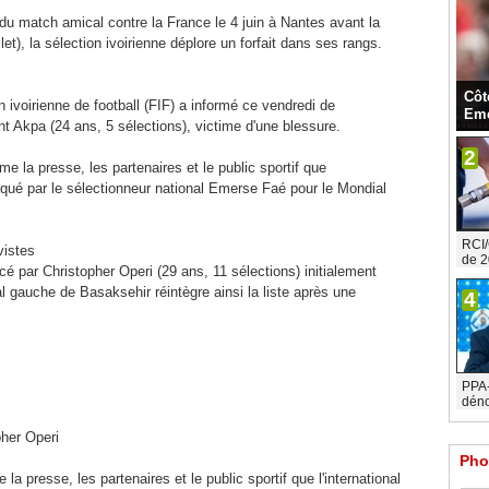
u match amical contre la France le 4 juin à Nantes avant la
et), la sélection ivoirienne déplore un forfait dans ses rangs.
Côt
 ivoirienne de football (FIF) a informé ce vendredi de
Eme
ent Akpa (24 ans, 5 sélections), victime d'une blessure.
2
me la presse, les partenaires et le public sportif que
voqué par le sélectionneur national Emerse Faé pour le Mondial
RCI/
vistes
de 2
é par Christopher Operi (29 ans, 11 sélections) initialement
éral gauche de Basaksehir réintègre ainsi la liste après une
4
PPA-C
déno
pher Operi
Pho
la presse, les partenaires et le public sportif que l'international