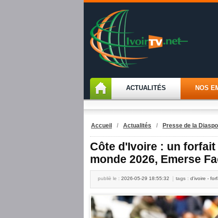
ACTUALITÉS
NOS E
Accueil
/
Actualités
/
Presse de la Diaspo
Côte d'Ivoire : un forfa
monde 2026, Emerse Faé 
publiè le :
2026-05-29 18:55:32
tags
:
d'ivoire - f