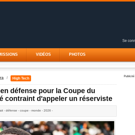
Se conn
MISSIONS
VIDÉOS
PHOTOS
Publicité
ra
/
High Tech
it en défense pour la Coupe du
contraint d'appeler un réserviste
orfait - défense - coupe - monde - 2026 -