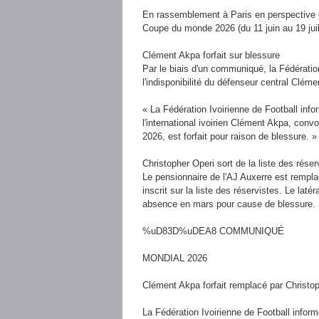
En rassemblement à Paris en perspective d
Coupe du monde 2026 (du 11 juin au 19 juill
Clément Akpa forfait sur blessure
Par le biais d'un communiqué, la Fédération
l'indisponibilité du défenseur central Clém
« La Fédération Ivoirienne de Football infor
l'international ivoirien Clément Akpa, con
2026, est forfait pour raison de blessure. »
Christopher Operi sort de la liste des réser
Le pensionnaire de l'AJ Auxerre est remplac
inscrit sur la liste des réservistes. Le lat
absence en mars pour cause de blessure.
%uD83D%uDEA8 COMMUNIQUÉ
MONDIAL 2026
Clément Akpa forfait remplacé par Christo
La Fédération Ivoirienne de Football informe 