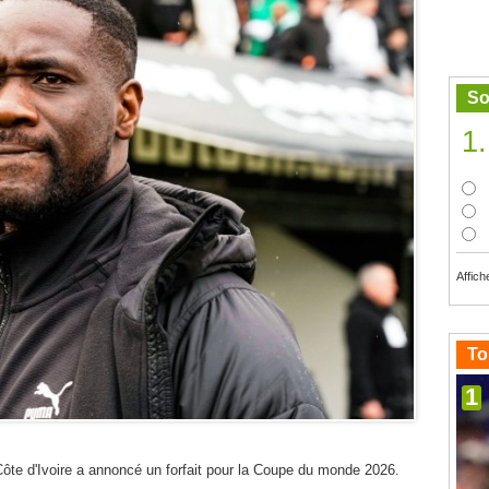
So
1.
Affich
To
1
 Côte d'Ivoire a annoncé un forfait pour la Coupe du monde 2026.