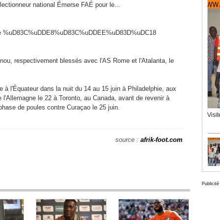
lectionneur national Émerse FAÉ pour le...
 d'Ivoire %uD83C%uDDE8%uD83C%uDDEE%uD83D%uDC18
ou, respectivement blessés avec l'AS Rome et l'Atalanta, le
e à l'Équateur dans la nuit du 14 au 15 juin à Philadelphie, aux
e l'Allemagne le 22 à Toronto, au Canada, avant de revenir à
 phase de poules contre Curaçao le 25 juin.
Visi
source :
afrik-foot.com
Publicité