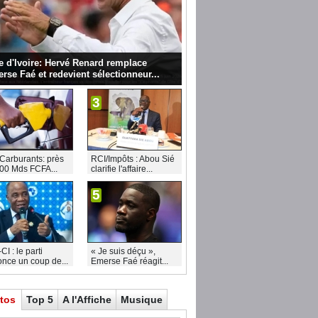
e d'Ivoire: Hervé Renard remplace
rse Faé et redevient sélectionneur...
3
Carburants: près
RCI/Impôts : Abou Sié
00 Mds FCFA...
clarifie l'affaire...
5
I : le parti
« Je suis déçu »,
nce un coup de...
Emerse Faé réagit...
tos
Top 5
A l'Affiche
Musique