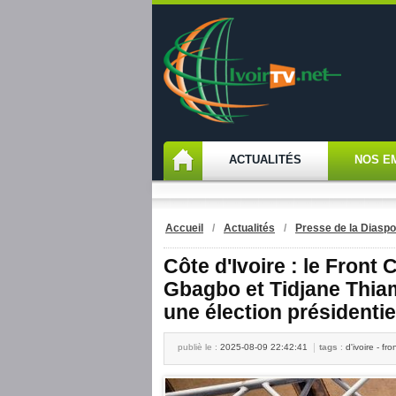
ACTUALITÉS
NOS E
Accueil
/
Actualités
/
Presse de la Diaspo
Côte d'Ivoire : le Fron
Gbagbo et Tidjane Thia
une élection présidentie
publiè le :
2025-08-09 22:42:41
tags
:
d'ivoire - fr