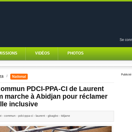
Se conn
MISSIONS
VIDÉOS
PHOTOS
Publicité
ra
/
National
t Commun PDCI-PPA-CI de Laurent
m marche à Abidjan pour réclamer
lle inclusive
ont - commun - pdci-ppa-ci - laurent - gbagbo - tidjane