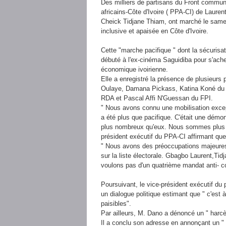
Des milliers de partisans du Front commun 
africains-Côte d'Ivoire ( PPA-CI) de Laure
Cheick Tidjane Thiam, ont marché le samed
inclusive et apaisée en Côte d'Ivoire.
Cette "marche pacifique " dont la sécurisat
débuté à l'ex-cinéma Saguidiba pour s'ache
économique ivoirienne.
Elle a enregistré la présence de plusieurs 
Oulaye, Damana Pickass, Katina Koné du
RDA et Pascal Affi N'Guessan du FPI.
" Nous avons connu une mobilisation exce
a été plus que pacifique. C'était une dém
plus nombreux qu'eux. Nous sommes plus 
président exécutif du PPA-CI affirmant que
" Nous avons des préoccupations majeures
sur la liste électorale. Gbagbo Laurent,T
voulons pas d'un quatrième mandat anti- co
Poursuivant, le vice-président exécutif du 
un dialogue politique estimant que " c'est à
paisibles".
Par ailleurs, M. Dano a dénoncé un " harcèl
Il a conclu son adresse en annonçant un "