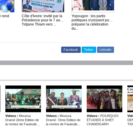
é rend
Côte d'Ivoire: invité par la
Yopougon : les partis
Présidence pour le 7 août,
politiques s'unissent pour
Tidjane Thiam vers ...
préparer la célébration
du...
Facebook
Twitter
Linkedin
Videos :
Moussa
Videos :
Moussa
Videos :
POURQUOI
Vid
Dramé 2ème Edition de
Dramé: 7ème Edition de
ÉTUDIER À SVIET
DE
la remise de Fauteuils...
la remise de Fauteuils...
CHANDIGARH
TRA