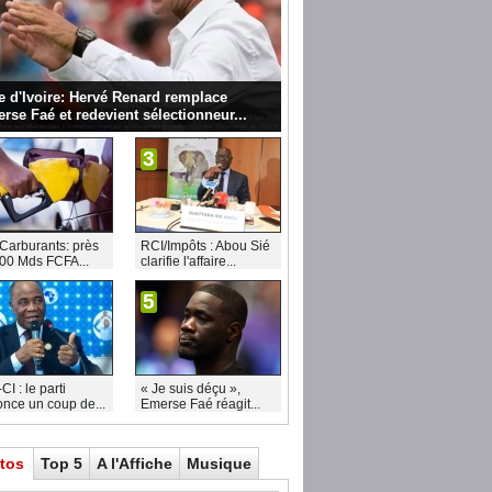
e d'Ivoire: Hervé Renard remplace
rse Faé et redevient sélectionneur...
3
Carburants: près
RCI/Impôts : Abou Sié
00 Mds FCFA...
clarifie l'affaire...
5
I : le parti
« Je suis déçu »,
nce un coup de...
Emerse Faé réagit...
tos
Top 5
A l'Affiche
Musique