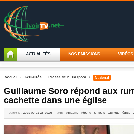
ACTUALITÉS
NOS EMISSIONS
VIDÉOS
Accueil
/
Actualités
/
Presse de la Diaspora
/
National
Guillaume Soro répond aux rum
cachette dans une église
publiè le :
2025-09-01 23:59:53
tags
:
guillaume - répond - rumeurs - cachette - église - a