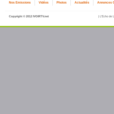
Nos Emissions
Vidéos
Photos
Actualités
Annonces 
Copyright © 2012 IVOIRTV.net
| L'Echo de L