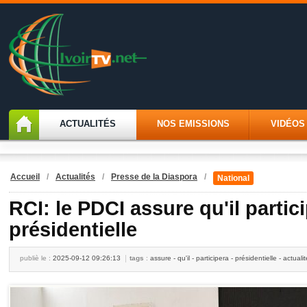
ACTUALITÉS
NOS EMISSIONS
VIDÉOS
Accueil
/
Actualités
/
Presse de la Diaspora
/
National
RCI: le PDCI assure qu'il partici
présidentielle
publiè le :
2025-09-12 09:26:13
tags
:
assure - qu'il - participera - présidentielle - actual