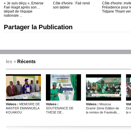
« Je suis déçu », Emerse
Côte d'Ivoire : Faé rend
Côte d'Ivoire: invit
Faé réagit après son
son tablier
Présidence pour le
départ de l'équipe
Tidjane Thiam vers
nationale ...
Partager la Publication
les +
Récents
Videos :
MEMOIRE DE
Videos :
Videos :
Moussa
Vid
MASTER EMANNUELA
SOUTENANCE DE
Dramé 2ème Edition de
Dra
KOUAKOU
THESE DE...
la remise de Fauteuils...
la 