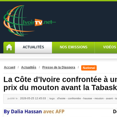
ACTUALITÉS
NOS EMISSIONS
VIDÉOS
Accueil
/
Actualités
/
Presse de la Diaspora
/
National
La Côte d'Ivoire confrontée à 
prix du mouton avant la Tabask
publiè le :
2026-05-25 12:45:03
tags
:
d'ivoire - confrontée - hausse - mouton - avant - ta