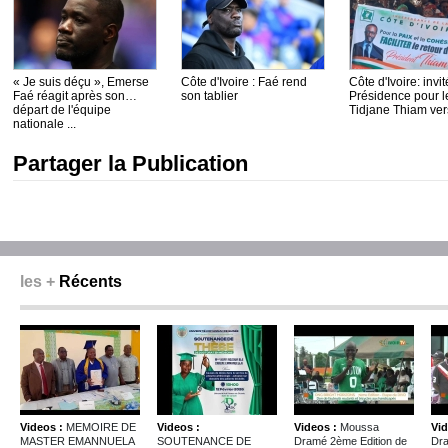
« Je suis déçu », Emerse
Côte d'Ivoire : Faé rend
Côte d'Ivoire: invit
Faé réagit après son
son tablier
Présidence pour le
départ de l'équipe
Tidjane Thiam vers
nationale ...
Partager la Publication
les +
Récents
Videos :
MEMOIRE DE
Videos :
Videos :
Moussa
Vid
MASTER EMANNUELA
SOUTENANCE DE
Dramé 2ème Edition de
Dra