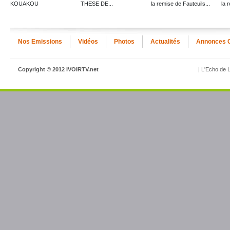
KOUAKOU
THESE DE...
la remise de Fauteuils...
la 
Nos Emissions
Vidéos
Photos
Actualités
Annonces 
Copyright © 2012 IVOIRTV.net
| L'Echo de L