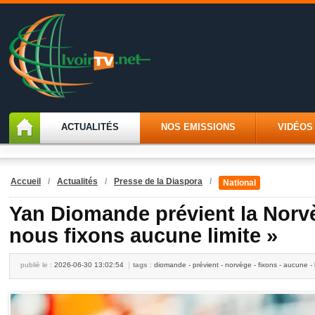
ACTUALITÉS
NOS EMISSIONS
VIDÉOS
Accueil
/
Actualités
/
Presse de la Diaspora
/
National
Yan Diomande prévient la Norv
nous fixons aucune limite »
publiè le :
2026-06-30 13:02:54
tags
:
diomande - prévient - norvège - fixons - aucune - l