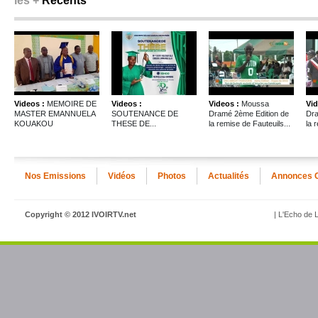
les +
Récents
Videos :
MEMOIRE DE
Videos :
Videos :
Moussa
Vid
MASTER EMANNUELA
SOUTENANCE DE
Dramé 2ème Edition de
Dra
KOUAKOU
THESE DE...
la remise de Fauteuils...
la 
Nos Emissions
Vidéos
Photos
Actualités
Annonces 
Copyright © 2012 IVOIRTV.net
| L'Echo de L