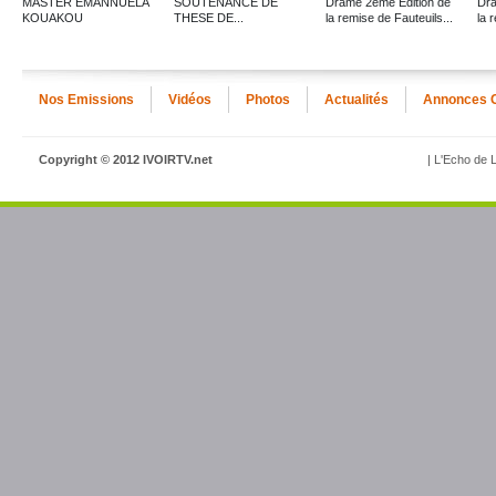
MASTER EMANNUELA
SOUTENANCE DE
Dramé 2ème Edition de
Dra
KOUAKOU
THESE DE...
la remise de Fauteuils...
la 
Nos Emissions
Vidéos
Photos
Actualités
Annonces 
Copyright © 2012 IVOIRTV.net
| L'Echo de L