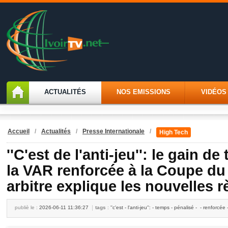
ACTUALITÉS
NOS EMISSIONS
VIDÉOS
Accueil
/
Actualités
/
Presse Internationale
/
High Tech
''C'est de l'anti-jeu'': le gain d
la VAR renforcée à la Coupe du
arbitre explique les nouvelles r
publiè le :
2026-06-11 11:36:27
tags
:
''c'est - l'anti-jeu'': - temps - pénalisé - - renforcée