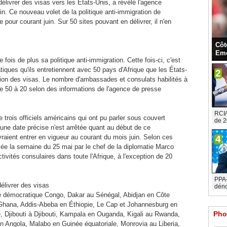
livrer des visas vers les États-Unis, a révélé l'agence
n. Ce nouveau volet de la politique anti-immigration de
pour courant juin. Sur 50 sites pouvant en délivrer, il n'en
Côt
Eme
fois de plus sa politique anti-immigration. Cette fois-ci, c'est
iques qu'ils entretiennent avec 50 pays d'Afrique que les États-
2
ction des visas. Le nombre d'ambassades et consulats habilités à
 de 50 à 20 selon des informations de l'agence de presse
RCI/
trois officiels américains qui ont pu parler sous couvert
de 2
une date précise n'est arrêtée quant au début de ce
aient entrer en vigueur au courant du mois juin. Selon ces
4
vée la semaine du 25 mai par le chef de la diplomatie Marco
tivités consulaires dans toute l'Afrique, à l'exception de 20
PPA-C
élivrer des visas
déno
e démocratique Congo, Dakar au Sénégal, Abidjan en Côte
Ghana, Addis-Abeba en Éthiopie, Le Cap et Johannesburg en
Pho
 Djibouti à Djibouti, Kampala en Ouganda, Kigali au Rwanda,
 Angola, Malabo en Guinée équatoriale, Monrovia au Liberia,