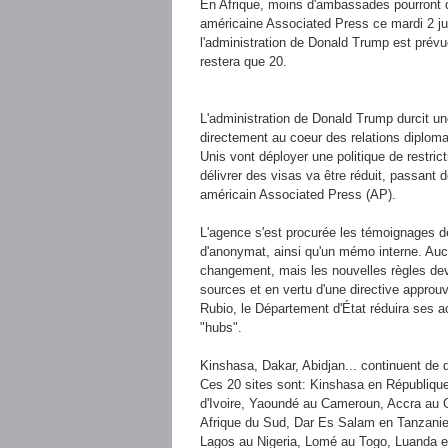
En Afrique, moins d'ambassades pourront dé
américaine Associated Press ce mardi 2 jui
l'administration de Donald Trump est prévue 
restera que 20.
L'administration de Donald Trump durcit une 
directement au coeur des relations diplomat
Unis vont déployer une politique de restri
délivrer des visas va être réduit, passant
américain Associated Press (AP).
L'agence s'est procurée les témoignages de 
d'anonymat, ainsi qu'un mémo interne. Auc
changement, mais les nouvelles règles devr
sources et en vertu d'une directive approu
Rubio, le Département d'État réduira ses ac
"hubs".
Kinshasa, Dakar, Abidjan... continuent de d
Ces 20 sites sont: Kinshasa en Républiqu
d'Ivoire, Yaoundé au Cameroun, Accra au 
Afrique du Sud, Dar Es Salam en Tanzanie,
Lagos au Nigeria, Lomé au Togo, Luanda en