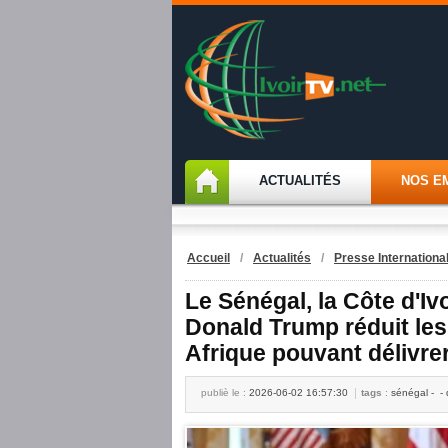
ACTUALITÉS
NOS E
Accueil
/
Actualités
/
Presse Internationa
Le Sénégal, la Côte d'Iv
Donald Trump réduit le
Afrique pouvant délivre
publiè le :
2026-06-02 16:57:30
tags
:
sénégal - - 