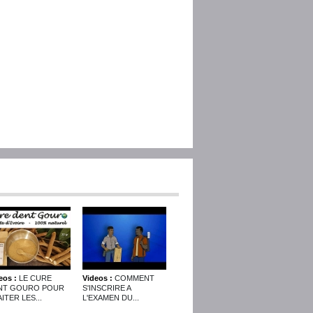
eos :
LE CURE
Videos :
COMMENT
NT GOURO POUR
S'INSCRIRE A
ITER LES...
L'EXAMEN DU...