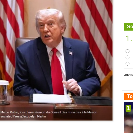
So
1.
Affich
To
1