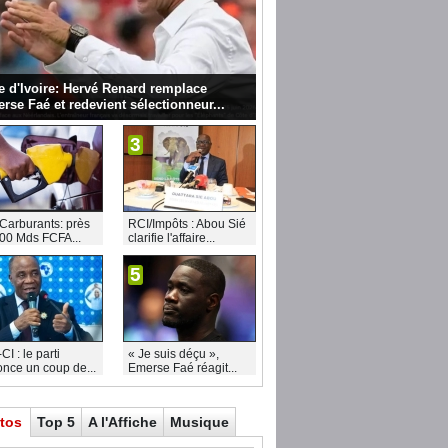
e d'Ivoire: Hervé Renard remplace
rse Faé et redevient sélectionneur...
3
Carburants: près
RCI/Impôts : Abou Sié
00 Mds FCFA...
clarifie l'affaire...
5
I : le parti
« Je suis déçu »,
nce un coup de...
Emerse Faé réagit...
tos
Top 5
A l'Affiche
Musique