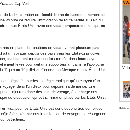
Praia au Cap-Vert.
hait de l'administration de Donald Trump de baisser le nombre de
ne volonté de réduire l'immigration de toute nature au sein du
entrent aux États-Unis avec des visas temporaires mais qui, au
jà mis en place des cautions de visas, visant plusieurs pays
uhaitant voyager depuis ces pays vers les États-Unis doivent
ion, qui leur sont rendus une fois rentrés dans leurs pays
tiellement levée pour certains supporters africains, à l'approche
Visi
u 11 juin au 19 juillet au Canada, au Mexique et aux États-Unis.
e des inégalités lourdes. La règle implique qu'un citoyen d'un
ir voyager dans l'un d'eux pour déposer sa demande. Une
uelle s'ajoutera donc des frais de voyage, à la charge des
que de dissuasion qui est ici mise en place par les États-Unis.
ir un visa pour les États-Unis est donc devenu très compliqué.
Publicité
 déjà été ciblés par des interdictions de voyager. La résurgence
es restrictions.