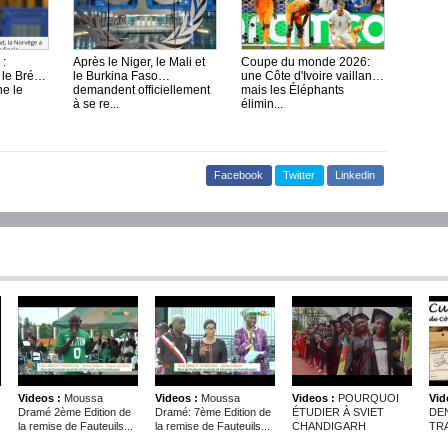
:
Après le Niger, le Mali et
Coupe du monde 2026:
le Brésil,
le Burkina Faso
une Côte d'Ivoire vaillante,
ne le
demandent officiellement
mais les Éléphants
à se re...
élimin...
Facebook
Twitter
Linkedin
Videos :
Moussa
Videos :
Moussa
Videos :
POURQUOI
Vid
Dramé 2ème Edition de
Dramé: 7ème Edition de
ÉTUDIER À SVIET
DE
la remise de Fauteuils...
la remise de Fauteuils...
CHANDIGARH
TRA