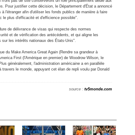
 n'ont pas de site conserveront un rôle principalement dédié aux
s. Pour justifier cette décision, le Département d'État a annoncé
 l'étranger afin d'utiliser les fonds publics de manière à faire
le plus d'efficacité et d'efficience possible".
dure de délivrance de visas qui respecte des normes
rité et de vérification des antécédents, et qui aligne les
 sur les intérêts nationaux des États-Unis".
tique du Make America Great Again (Rendre sa grandeur à
'America First (l'Amérique en premier) de Woodrow Wilson, le
lus généralement, l'administration américaine a en parallèle
 travers le monde, appuyant cet élan de repli voulu par Donald
source :
tv5monde.com