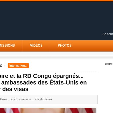
Se conn
MISSIONS
VIDÉOS
PHOTOS
Publicité
le
/
International
oire et la RD Congo épargnés...
s ambassades des États-Unis en
r des visas
d'ivoire - congo - épargnés... - donald - trump