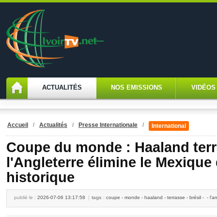
ACTUALITÉS
NOS EMISSIONS
VIDÉOS
Accueil
/
Actualités
/
Presse Internationale
/
International
Coupe du monde : Haaland terra
l'Angleterre élimine le Mexiqu
historique
publiè le :
2026-07-06 13:17:58
tags
:
coupe - monde - haaland - terrasse - brésil - - l'a