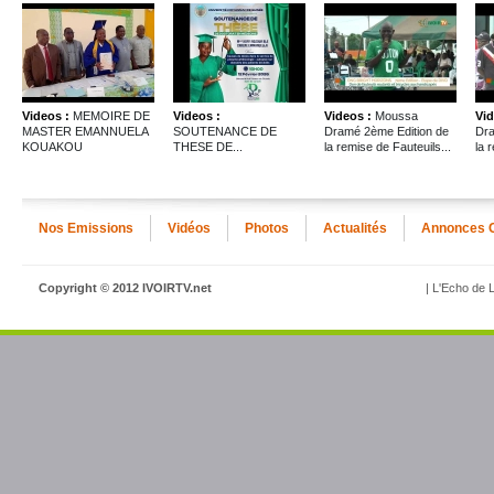
Videos :
MEMOIRE DE
Videos :
Videos :
Moussa
Vid
MASTER EMANNUELA
SOUTENANCE DE
Dramé 2ème Edition de
Dra
KOUAKOU
THESE DE...
la remise de Fauteuils...
la 
Nos Emissions
Vidéos
Photos
Actualités
Annonces 
Copyright © 2012 IVOIRTV.net
| L'Echo de L