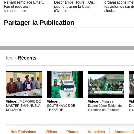
Renard remplace Emerse
Deschamps, Touré... Qui
organisations inte
Faé et redevient
pour entraîner la Côte
les autorités sur d
sélectionneur ...
d'Ivoire ...
stocks ...
Partager la Publication
les +
Récents
Videos :
MEMOIRE DE
Videos :
Videos :
Moussa
Vid
MASTER EMANNUELA
SOUTENANCE DE
Dramé 2ème Edition de
Dra
KOUAKOU
THESE DE...
la remise de Fauteuils...
la 
Nos Emissions
Vidéos
Photos
Actualités
Annonces 