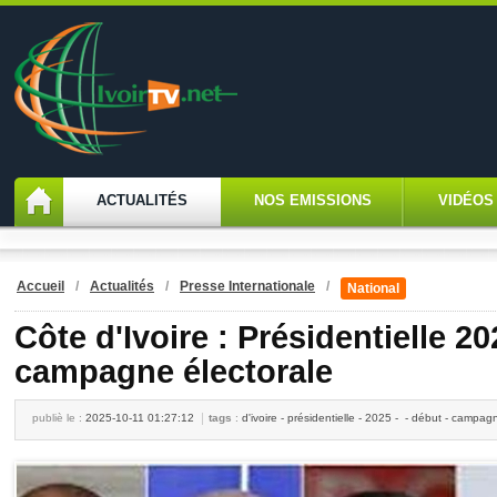
ACTUALITÉS
NOS EMISSIONS
VIDÉOS
Accueil
/
Actualités
/
Presse Internationale
/
National
Côte d'Ivoire : Présidentielle 20
campagne électorale
publiè le :
2025-10-11 01:27:12
tags
:
d'ivoire - présidentielle - 2025 - - début - campag