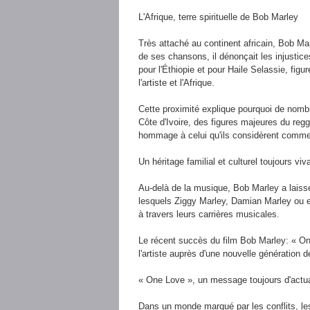
L'Afrique, terre spirituelle de Bob Marley
Très attaché au continent africain, Bob Ma
de ses chansons, il dénonçait les injustice
pour l'Éthiopie et pour Haile Selassie, figur
l'artiste et l'Afrique.
Cette proximité explique pourquoi de nombr
Côte d'Ivoire, des figures majeures du r
hommage à celui qu'ils considèrent comme l
Un héritage familial et culturel toujours viv
Au-delà de la musique, Bob Marley a laissé 
lesquels Ziggy Marley, Damian Marley ou en
à travers leurs carrières musicales.
Le récent succès du film Bob Marley: « One
l'artiste auprès d'une nouvelle génération d
« One Love », un message toujours d'actua
Dans un monde marqué par les conflits, les