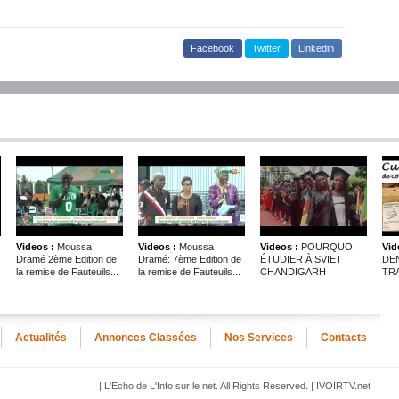
Facebook
Twitter
Linkedin
Videos :
Moussa
Videos :
Moussa
Videos :
POURQUOI
Vid
Dramé 2ème Edition de
Dramé: 7ème Edition de
ÉTUDIER À SVIET
DE
la remise de Fauteuils...
la remise de Fauteuils...
CHANDIGARH
TRA
Actualités
Annonces Classées
Nos Services
Contacts
| L'Echo de L'Info sur le net. All Rights Reserved. | IVOIRTV.net