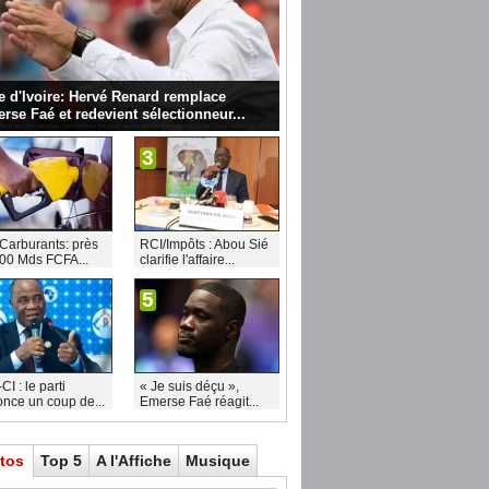
e d'Ivoire: Hervé Renard remplace
rse Faé et redevient sélectionneur...
3
Carburants: près
RCI/Impôts : Abou Sié
00 Mds FCFA...
clarifie l'affaire...
5
I : le parti
« Je suis déçu »,
nce un coup de...
Emerse Faé réagit...
tos
Top 5
A l'Affiche
Musique