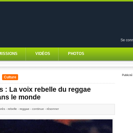
Se conn
MISSIONS
VIDÉOS
PHOTOS
Publicité
/
Culture
 : La voix rebelle du reggae
ans le monde
près - rebelle - reggae - continue - résonner