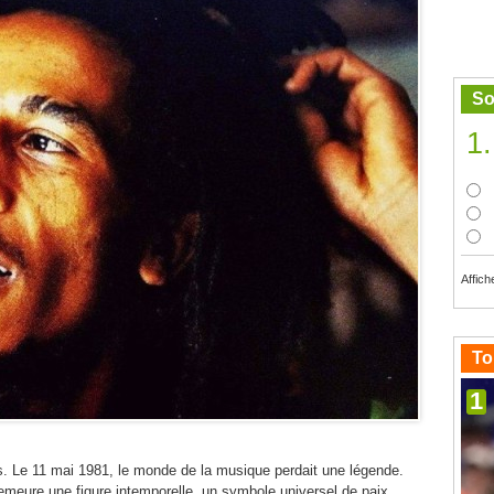
So
1.
Affich
To
1
s. Le 11 mai 1981, le monde de la musique perdait une légende.
emeure une figure intemporelle, un symbole universel de paix,