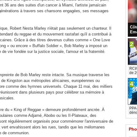
nt 36 ans des suites d'un cancer à Miami, l'artiste jamaïcain
rs générations à travers ses chansons engagées, ses messages
Côt
ïque, Robert Nesta Marley n'était pas seulement un chanteur. Il
Eme
tendard du reggae et du mouvement rastafari qu'il a contribué à
maïcaines. Grâce à des titres devenus cultes comme « One Love
2
g » ou encore « Buffalo Soldier », Bob Marley a imposé un
de vie fondée sur la justice sociale, l'amour et la fraternité.
RCI/
de 2
empreinte de Bob Marley reste intacte. Sa musique traverse les
 de Kingston aux métropoles africaines, européennes ou
4
ore comme des hymnes universels. Chaque 11 mai, des milliers
réunissent dans plusieurs pays pour célébrer sa mémoire à
sicales.
PPA-C
oire du « King of Reggae » demeure profondément ancrée. À
déno
pulaires comme Adjamé, Abobo ou les II-Plateaux, des
ont régulièrement organisés pour commémorer l'anniversaire de
et vert envahissent alors les rues, tandis que les mélomanes
Pho
e de communion.