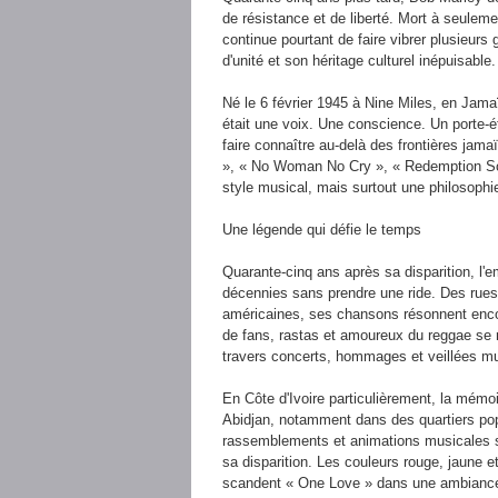
de résistance et de liberté. Mort à seuleme
continue pourtant de faire vibrer plusieu
d'unité et son héritage culturel inépuisable.
Né le 6 février 1945 à Nine Miles, en Jama
était une voix. Une conscience. Un porte-é
faire connaître au-delà des frontières ja
», « No Woman No Cry », « Redemption Son
style musical, mais surtout une philosophie 
Une légende qui défie le temps
Quarante-cinq ans après sa disparition, l'
décennies sans prendre une ride. Des rues
américaines, ses chansons résonnent enc
de fans, rastas et amoureux du reggae se 
travers concerts, hommages et veillées mu
En Côte d'Ivoire particulièrement, la mém
Abidjan, notamment dans des quartiers po
rassemblements et animations musicales s
sa disparition. Les couleurs rouge, jaune 
scandent « One Love » dans une ambianc