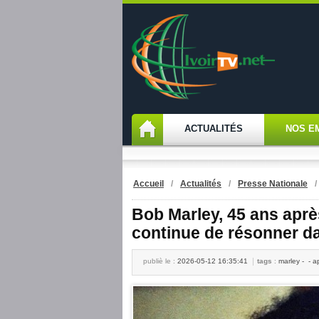
ACTUALITÉS
NOS E
Accueil
/
Actualités
/
Presse Nationale
Bob Marley, 45 ans après
continue de résonner d
publiè le :
2026-05-12 16:35:41
tags
:
marley - - a