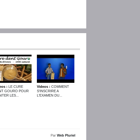
eos :
LE CURE
Videos :
COMMENT
NT GOURO POUR
S'INSCRIRE A
ITER LES...
L'EXAMEN DU...
Par
Web Pluriel