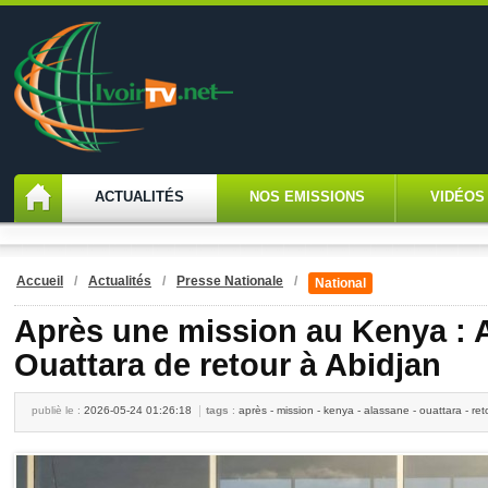
ACTUALITÉS
NOS EMISSIONS
VIDÉOS
Accueil
/
Actualités
/
Presse Nationale
/
National
Après une mission au Kenya : 
Ouattara de retour à Abidjan
publiè le :
2026-05-24 01:26:18
tags
:
après - mission - kenya - alassane - ouattara - ret