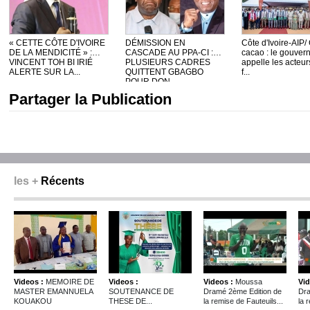
« CETTE CÔTE D'IVOIRE
DÉMISSION EN
Côte d'Ivoire-AIP/
DE LA MENDICITÉ » :
CASCADE AU PPA-CI :
cacao : le gouve
VINCENT TOH BI IRIÉ
PLUSIEURS CADRES
appelle les acteur
ALERTE SUR LA...
QUITTENT GBAGBO
f...
POUR DON ...
Partager la Publication
les +
Récents
Videos :
MEMOIRE DE
Videos :
Videos :
Moussa
Vid
MASTER EMANNUELA
SOUTENANCE DE
Dramé 2ème Edition de
Dra
KOUAKOU
THESE DE...
la remise de Fauteuils...
la 