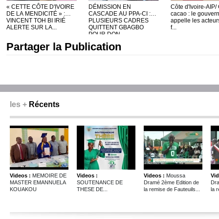
« CETTE CÔTE D'IVOIRE
DÉMISSION EN
Côte d'Ivoire-AIP/
DE LA MENDICITÉ » :
CASCADE AU PPA-CI :
cacao : le gouve
VINCENT TOH BI IRIÉ
PLUSIEURS CADRES
appelle les acteur
ALERTE SUR LA...
QUITTENT GBAGBO
f...
POUR DON ...
Partager la Publication
les +
Récents
Videos :
MEMOIRE DE
Videos :
Videos :
Moussa
Vid
MASTER EMANNUELA
SOUTENANCE DE
Dramé 2ème Edition de
Dra
KOUAKOU
THESE DE...
la remise de Fauteuils...
la 