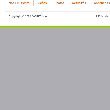
Nos Emissions
Vidéos
Photos
Actualités
Annonces 
Copyright © 2012 IVOIRTV.net
| L'Echo de L