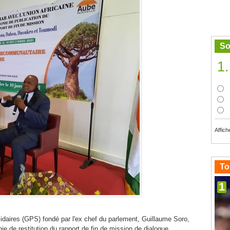
So
1.
Affich
To
1
daires (GPS) fondé par l'ex chef du parlement, Guillaume Soro,
nie de restitution du rapport de fin de mission de dialogue