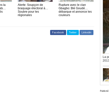
ns la
Alerte: Soupçon de
Rupture avec le clan
ats
braquage électoral à
Gbagbo: Blé Goudé
és
Soubre pour les
débarque et annonce les
régionales
couleurs
Facebook
Twitter
Linkedin
La p
2013
Publicité