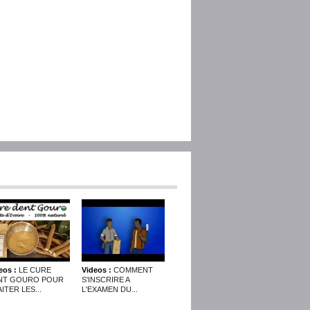
eos :
LE CURE
Videos :
COMMENT
NT GOURO POUR
S'INSCRIRE A
ITER LES...
L'EXAMEN DU...