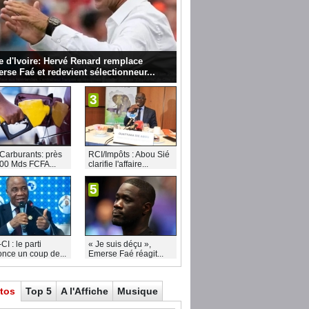
e d'Ivoire: Hervé Renard remplace
rse Faé et redevient sélectionneur...
3
Carburants: près
RCI/Impôts : Abou Sié
00 Mds FCFA...
clarifie l'affaire...
5
I : le parti
« Je suis déçu »,
nce un coup de...
Emerse Faé réagit...
tos
Top 5
A l'Affiche
Musique