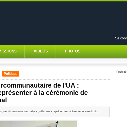
Se conn
MISSIONS
VIDÉOS
PHOTOS
Publicité
/
Politique
ercommunautaire de l'UA :
représenter à la cérémonie de
nal
logue - intercommunautaire - guillaume - représenter - cérémonie - restitution