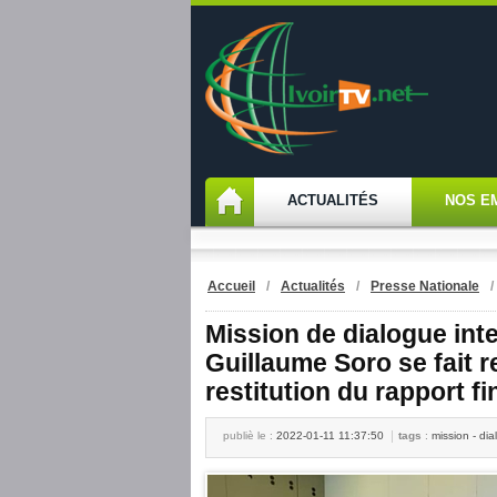
ACTUALITÉS
NOS E
Accueil
/
Actualités
/
Presse Nationale
Mission de dialogue int
Guillaume Soro se fait 
restitution du rapport fi
publiè le :
2022-01-11 11:37:50
tags
:
mission - dia