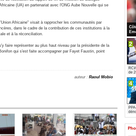
Africaine (UA) en partenariat avec l'ONG Aube Nouvelle qui se
Union Africaine" visait à rapprocher les communautés par
Côt
ncères, dans le cadre de la contribution de ces institutions à la
Eme
le et à la réconciliation.
2
s'y faire représenter au plus haut niveau par la présidente de la
onifon qui s'est faite accompagner par Fayet Faustin, point
RCI/
de 2
auteur :
Raoul Mobio
4
PPA-C
déno
Pho