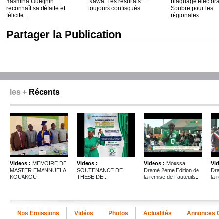
Yasmina Ouégnin
Nawa: Les résultats
braquage électora
reconnaît sa défaite et
toujours confisqués
Soubre pour les
félicite...
régionales
Partager la Publication
les +
Récents
Videos :
MEMOIRE DE
Videos :
Videos :
Moussa
Vid
MASTER EMANNUELA
SOUTENANCE DE
Dramé 2ème Edition de
Dra
KOUAKOU
THESE DE...
la remise de Fauteuils...
la 
Nos Emissions
Vidéos
Photos
Actualités
Annonces 