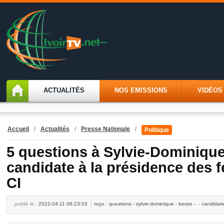
ACTUALITÉS
NOS EMISSIONS
VIDÉOS
Accueil
/
Actualités
/
Presse Nationale
/
Politique
5 questions à Sylvie-Dominiqu
candidate à la présidence des
CI
publiè le :
2022-04-11 08:23:03
tags
:
questions - sylvie-dominique - besse - - candidat