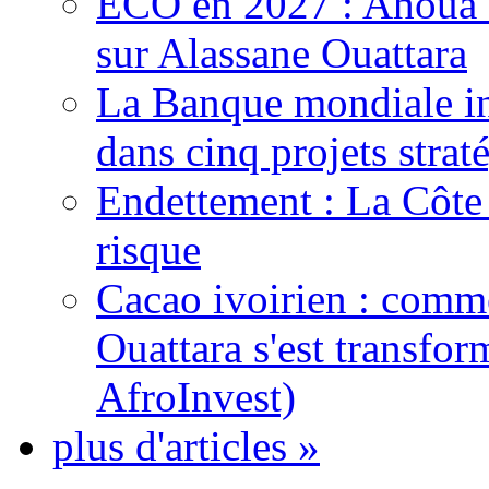
ECO en 2027 : Ahoua D
sur Alassane Ouattara
La Banque mondiale inj
dans cinq projets strat
Endettement : La Côte d
risque
Cacao ivoirien : comme
Ouattara s'est transfo
AfroInvest)
plus d'articles »