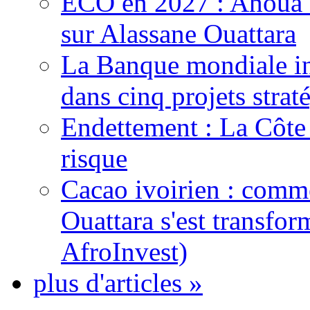
ECO en 2027 : Ahoua D
sur Alassane Ouattara
La Banque mondiale inj
dans cinq projets strat
Endettement : La Côte d
risque
Cacao ivoirien : comme
Ouattara s'est transfo
AfroInvest)
plus d'articles »