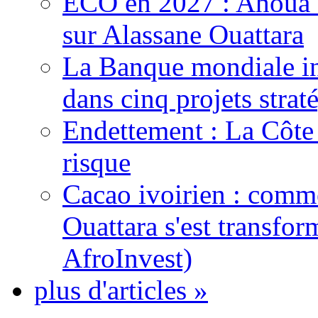
ECO en 2027 : Ahoua D
sur Alassane Ouattara
La Banque mondiale inj
dans cinq projets strat
Endettement : La Côte d
risque
Cacao ivoirien : comme
Ouattara s'est transfo
AfroInvest)
plus d'articles »