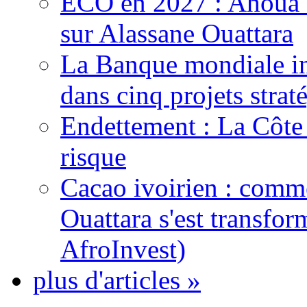
ECO en 2027 : Ahoua D
sur Alassane Ouattara
La Banque mondiale inj
dans cinq projets strat
Endettement : La Côte d
risque
Cacao ivoirien : comme
Ouattara s'est transfo
AfroInvest)
plus d'articles »