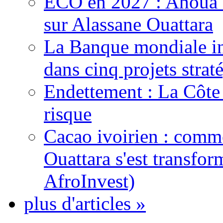
ECO en 2027 : Ahoua D
sur Alassane Ouattara
La Banque mondiale inj
dans cinq projets strat
Endettement : La Côte d
risque
Cacao ivoirien : comme
Ouattara s'est transfo
AfroInvest)
plus d'articles »