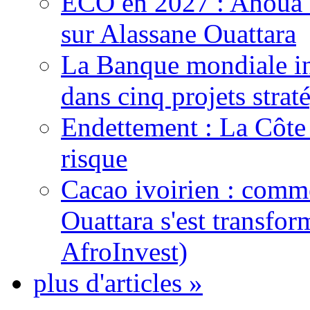
ECO en 2027 : Ahoua D
sur Alassane Ouattara
La Banque mondiale inj
dans cinq projets strat
Endettement : La Côte d
risque
Cacao ivoirien : comme
Ouattara s'est transfo
AfroInvest)
plus d'articles »