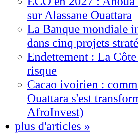
ECO en 2027 : Ahoua D
sur Alassane Ouattara
La Banque mondiale inj
dans cinq projets strat
Endettement : La Côte d
risque
Cacao ivoirien : comme
Ouattara s'est transfo
AfroInvest)
plus d'articles »