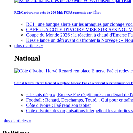
RCI/Carburants: près de 200 Mds FCFA consentis par l'État
RCI : une banque alerte sur les arnaques par clonage voc
CAFÉ : LA CÔTE D'IVOIRE MISE SUR SES N
Coupe du Monde 2026 : la réaction à chaud d'Emerse Fa
Kessié lance un défi avant d'affronter la Norvège : « N
plus d'articles »
National
Côte d'Ivoire: Hervé Renard remplace Emerse Faé et redevient sélectionneur des É
« Je suis déçu », Emerse Faé réagit après son départ de l'
Football : Renard, Deschamps, Touré... Qui pour entraîne
Côte d'Ivoire : Faé rend son tablier
Côte d'Ivoire: des organisations interpellent les autorité
plus d'articles »