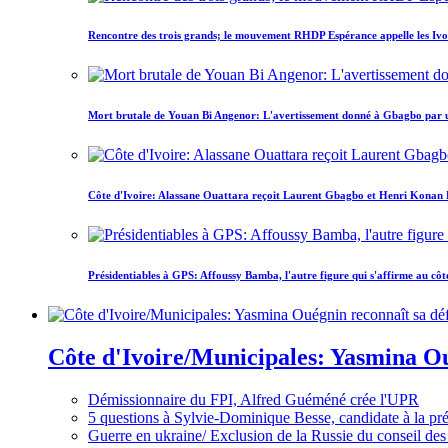
Rencontre des trois grands; le mouvement RHDP Espérance appelle les Ivoir
Mort brutale de Youan Bi Angenor: L'avertissement donné à Gbagbo par 
Côte d'Ivoire: Alassane Ouattara reçoit Laurent Gbagbo et Henri Konan Bed
Présidentiables à GPS: Affoussy Bamba, l'autre figure qui s'affirme au côt
Côte d'Ivoire/Municipales: Yasmina Oué
Démissionnaire du FPI, Alfred Guéméné crée l'UPR
5 questions à Sylvie-Dominique Besse, candidate à la p
Guerre en ukraine/ Exclusion de la Russie du conseil des