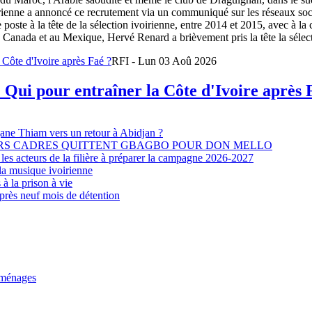
oirienne a annoncé ce recrutement via un communiqué sur les réseaux so
e poste à la tête de la sélection ivoirienne, entre 2014 et 2015, avec à l
Canada et au Mexique, Hervé Renard a brièvement pris la tête la sélectio
RFI - Lun 03 Aoû 2026
 Qui pour entraîner la Côte d'Ivoire après 
djane Thiam vers un retour à Abidjan ?
EURS CADRES QUITTENT GBAGBO POUR DON MELLO
les acteurs de la filière à préparer la campagne 2026-2027
la musique ivoirienne
à la prison à vie
après neuf mois de détention