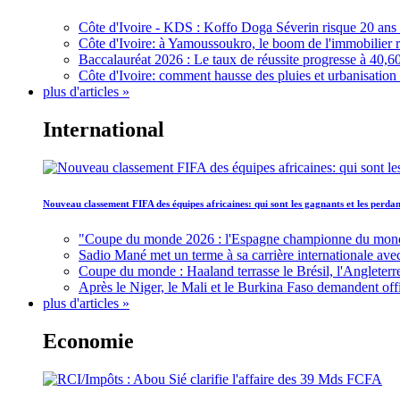
Côte d'Ivoire - KDS : Koffo Doga Séverin risque 20 ans 
Côte d'Ivoire: à Yamoussoukro, le boom de l'immobilier rav
Baccalauréat 2026 : Le taux de réussite progresse à 40,60
Côte d'Ivoire: comment hausse des pluies et urbanisation
plus d'articles »
International
Nouveau classement FIFA des équipes africaines: qui sont les gagnants et les perd
"Coupe du monde 2026 : l'Espagne championne du monde, 
Sadio Mané met un terme à sa carrière internationale ave
Coupe du monde : Haaland terrasse le Brésil, l'Angleterr
Après le Niger, le Mali et le Burkina Faso demandent offic
plus d'articles »
Economie