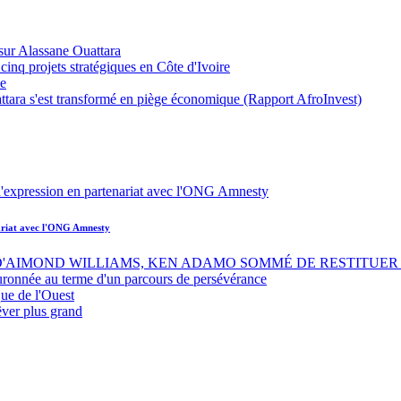
sur Alassane Ouattara
inq projets stratégiques en Côte d'Ivoire
ue
ttara s'est transformé en piège économique (Rapport AfroInvest)
nariat avec l'ONG Amnesty
 D'AIMOND WILLIAMS, KEN ADAMO SOMMÉ DE RESTITUER 
uronnée au terme d'un parcours de persévérance
ue de l'Ouest
êver plus grand