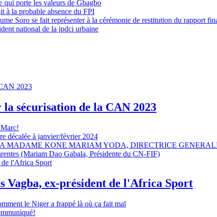
 qui porte les valeurs de Gbagbo
it à la probable absence du FPI
e Soro se fait représenter à la cérémonie de restitution du rapport fin
dent national de la jpdci urbaine
r la sécurisation de la CAN 2023
 Marc!
e décalée à janvier/février 2024
A MADAME KONE MARIAM YODA, DIRECTRICE GENERALE
sparentes (Mariam Dao Gabala, Présidente du CN-FIF)
s Vagba, ex-président de l'Africa Sport
omment le Niger a frappé là où ça fait mal
 communiqué!