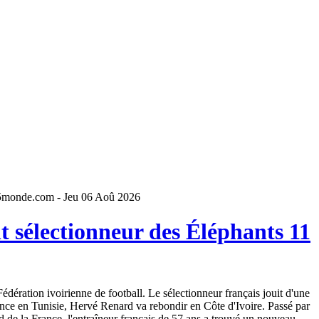
5monde.com - Jeu 06 Aoû 2026
 sélectionneur des Éléphants 11
dération ivoirienne de football. Le sélectionneur français jouit d'une
ence en Tunisie, Hervé Renard va rebondir en Côte d'Ivoire. Passé par
 de la France, l'entraîneur français de 57 ans a trouvé un nouveau