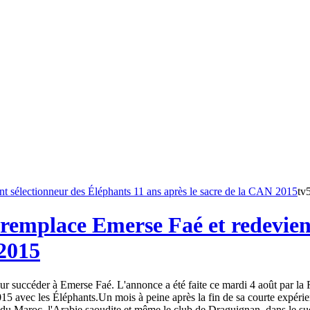
tv
remplace Emerse Faé et redevient
 2015
 succéder à Emerse Faé. L'annonce a été faite ce mardi 4 août par la Fé
15 avec les Éléphants.Un mois à peine après la fin de sa courte expéri
du Maroc, l'Arabie saoudite et même le club de Draguignan, dans le sud