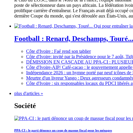
poste de sélectionneur dans un pays africain. La fédération iv
prolifique carrière d'entraîneur. Le Français avait déjà occupé c
dernière Coupe du monde, qui s'est déroulée aux États-Unis, au 
Football : Renard, Deschamps, Touré...
Côte d'Ivoire : Faé rend son tablier
Côte d'Ivoire: invité par la Présidence pour le 7 août, Ti
DÉMISSION EN CASCADE AU PPA-CI : PLUSI
Côte d'Ivoire-AIP/ Café-cacao : le gouvernement appelle 
Indépendance 2026 : un hymne porté par neuf icônes de 
Meurtre d'un livreur Yango : Deux agresseurs condamnés 
Côte d'Ivoire : six responsables locaux du PDCI libérés 
plus d'articles »
Société
PPA-CI : le parti dénonce un coup de massue fiscal pour les ménages