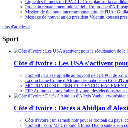
Ligue des femmes du PPA-CI : Gros plan sur la candidate
Prochain remaniement ministériel : Un proche d'Affi réag
Mission de dialogue intercommunautaire de l'UA : Guillaum
Message de nouvel an du président Valentin kouassi prési
plus d'articles »
Sport
Côte d'Ivoire : Les USA s'activent pou
Football / La FIF appelle au boycott de l'UFPCI de Zoro
La prochaine Coupe d'Afrique des nations en Côte d'Ivoir
MOTION DE SOUTIEN ET D'ENCOURAGEMENT 
FIF: Au mois de novembre, il y aura des élections tran
Côte d'Ivoire : Décès à Abidjan d'Alexi
Côte d'Ivoire : un samedi noir pour le football du pays, c
Football / Zoro Marc répond à Idriss Diallo suite à son