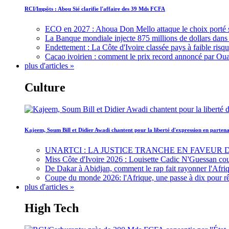
RCI/Impôts : Abou Sié clarifie l'affaire des 39 Mds FCFA
ECO en 2027 : Ahoua Don Mello attaque le choix porté 
La Banque mondiale injecte 875 millions de dollars dans c
Endettement : La Côte d'Ivoire classée pays à faible risq
Cacao ivoirien : comment le prix record annoncé par Oua
plus d'articles »
Culture
Kajeem, Soum Bill et Didier Awadi chantent pour la liberté d'expression en parte
UNARTCI : LA JUSTICE TRANCHE EN FAVEUR
Miss Côte d'Ivoire 2026 : Louisette Cadic N'Guessan co
De Dakar à Abidjan, comment le rap fait rayonner l'Afriq
Coupe du monde 2026: l'Afrique, une passe à dix pour r
plus d'articles »
High Tech