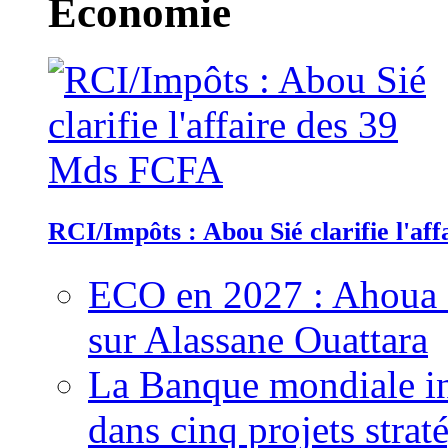
Economie
RCI/Impôts : Abou Sié clarifie l'a
ECO en 2027 : Ahoua D
sur Alassane Ouattara
La Banque mondiale inj
dans cinq projets strat