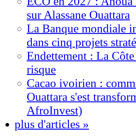
ECO en 2027 : Ahoua D
sur Alassane Ouattara
La Banque mondiale inj
dans cinq projets strat
Endettement : La Côte d
risque
Cacao ivoirien : comme
Ouattara s'est transfo
AfroInvest)
plus d'articles »