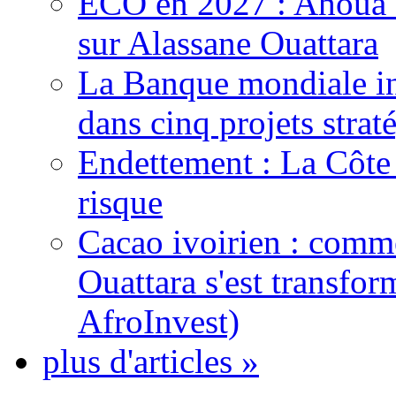
ECO en 2027 : Ahoua D
sur Alassane Ouattara
La Banque mondiale inj
dans cinq projets strat
Endettement : La Côte d
risque
Cacao ivoirien : comme
Ouattara s'est transfo
AfroInvest)
plus d'articles »