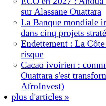
ECO en 2027 : Ahoua D
sur Alassane Ouattara
La Banque mondiale inj
dans cinq projets strat
Endettement : La Côte d
risque
Cacao ivoirien : comme
Ouattara s'est transfo
AfroInvest)
plus d'articles »