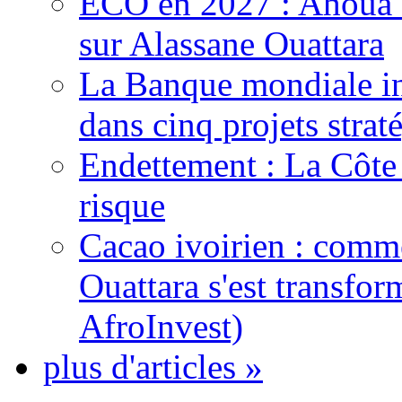
ECO en 2027 : Ahoua D
sur Alassane Ouattara
La Banque mondiale inj
dans cinq projets strat
Endettement : La Côte d
risque
Cacao ivoirien : comme
Ouattara s'est transfo
AfroInvest)
plus d'articles »