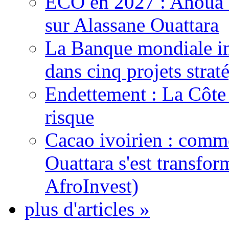
ECO en 2027 : Ahoua D
sur Alassane Ouattara
La Banque mondiale inj
dans cinq projets strat
Endettement : La Côte d
risque
Cacao ivoirien : comme
Ouattara s'est transfo
AfroInvest)
plus d'articles »