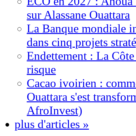
ECO en 2027 : Ahoua D
sur Alassane Ouattara
La Banque mondiale inj
dans cinq projets strat
Endettement : La Côte d
risque
Cacao ivoirien : comme
Ouattara s'est transfo
AfroInvest)
plus d'articles »