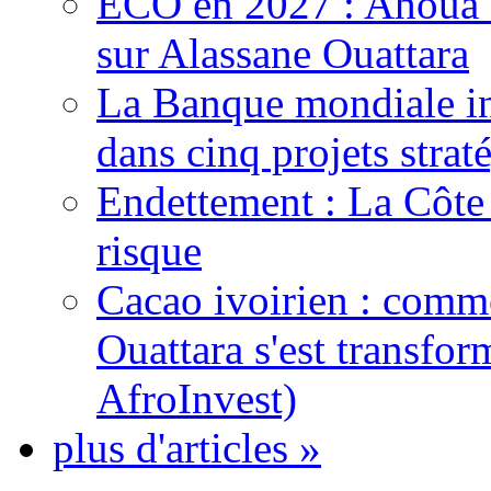
ECO en 2027 : Ahoua D
sur Alassane Ouattara
La Banque mondiale inj
dans cinq projets strat
Endettement : La Côte d
risque
Cacao ivoirien : comme
Ouattara s'est transfo
AfroInvest)
plus d'articles »