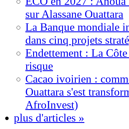
ECO en 2027 : Ahoua D
sur Alassane Ouattara
La Banque mondiale inj
dans cinq projets strat
Endettement : La Côte d
risque
Cacao ivoirien : comme
Ouattara s'est transfo
AfroInvest)
plus d'articles »