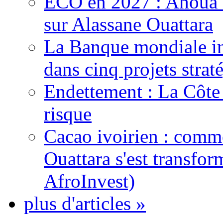
ECO en 2027 : Ahoua D
sur Alassane Ouattara
La Banque mondiale inj
dans cinq projets strat
Endettement : La Côte d
risque
Cacao ivoirien : comme
Ouattara s'est transfo
AfroInvest)
plus d'articles »