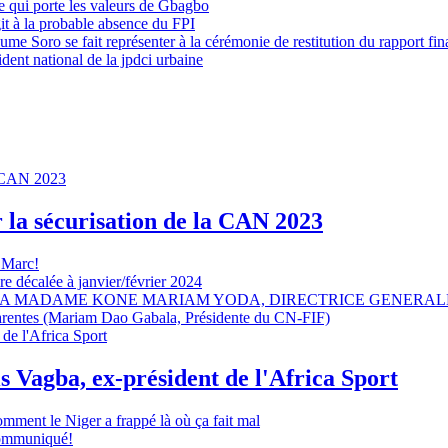
 qui porte les valeurs de Gbagbo
it à la probable absence du FPI
e Soro se fait représenter à la cérémonie de restitution du rapport fin
dent national de la jpdci urbaine
r la sécurisation de la CAN 2023
 Marc!
e décalée à janvier/février 2024
A MADAME KONE MARIAM YODA, DIRECTRICE GENERALE
sparentes (Mariam Dao Gabala, Présidente du CN-FIF)
s Vagba, ex-président de l'Africa Sport
omment le Niger a frappé là où ça fait mal
 communiqué!