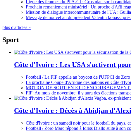
Ligue des femmes du PPA-CI : Gros plan sur la candidate
Prochain remaniement ministériel : Un proche d'Affi réag
Mission de dialogue intercommunautaire de l'UA : Guillaum
Message de nouvel an du président Valentin kouassi prési
plus d'articles »
Sport
Côte d'Ivoire : Les USA s'activent pou
Football / La FIF appelle au boycott de l'UFPCI de Zoro
La prochaine Coupe d'Afrique des nations en Côte d'Ivoir
MOTION DE SOUTIEN ET D'ENCOURAGEMENT 
FIF: Au mois de novembre, il y aura des élections tran
Côte d'Ivoire : Décès à Abidjan d'Alexi
Côte d'Ivoire : un samedi noir pour le football du pays, c
Football / Zoro Marc répond à Idriss Diallo suite à son