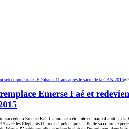
tv
remplace Emerse Faé et redevient
 2015
 succéder à Emerse Faé. L'annonce a été faite ce mardi 4 août par la Fé
15 avec les Éléphants.Un mois à peine après la fin de sa courte expéri
du Maroc, l'Arabie saoudite et même le club de Draguignan, dans le sud