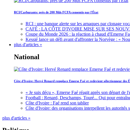
RCI/Carburants: près de 200 Mds FCFA consentis par l'État
RCI : une banque alerte sur les arnaques par clonage voc
CAFÉ : LA CÔTE D'IVOIRE MISE SUR SES N
Coupe du Monde 2026 : la réaction à chaud d'Emerse Fa
Kessié lance un défi avant d'affronter la Norvège : « N
plus d'articles »
National
Côte d'Ivoire: Hervé Renard remplace Emerse Faé et redevient sélectionneur des É
« Je suis déçu », Emerse Faé réagit après son départ de l'
Football : Renard, Deschamps, Touré... Qui pour entraîne
Côte d'Ivoire : Faé rend son tablier
Côte d'Ivoire: des organisations interpellent les autorité
plus d'articles »