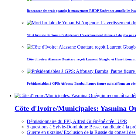
Rencontre des trois grands; le mouvement RHDP Espérance appelle les Ivoir
Mort brutale de Youan Bi Angenor: L'avertissement donné à Gbagbo par 
Côte d'Ivoire: Alassane Ouattara reçoit Laurent Gbagbo et Henri Konan Bed
Présidentiables à GPS: Affoussy Bamba, l'autre figure qui s'affirme au côt
Côte d'Ivoire/Municipales: Yasmina Oué
Démissionnaire du FPI, Alfred Guéméné crée l'UPR
5 questions à Sylvie-Dominique Besse, candidate à la p
Guerre en ukraine/ Exclusion de la Russie du conseil des