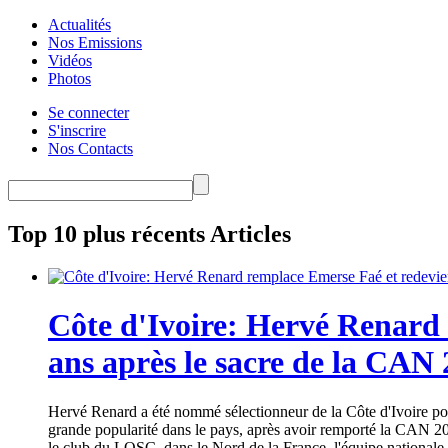
Actualités
Nos Emissions
Vidéos
Photos
Se connecter
S'inscrire
Nos Contacts
Top 10 plus récents Articles
Côte d'Ivoire: Hervé Renard 
ans après le sacre de la CAN
Hervé Renard a été nommé sélectionneur de la Côte d'Ivoire pour
grande popularité dans le pays, après avoir remporté la CAN 20
le club du LOSC, dans le Nord de la France, l'équipe nationale 