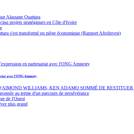
sur Alassane Ouattara
inq projets stratégiques en Côte d'Ivoire
ue
ttara s'est transformé en piège économique (Rapport AfroInvest)
nariat avec l'ONG Amnesty
 D'AIMOND WILLIAMS, KEN ADAMO SOMMÉ DE RESTITUER 
uronnée au terme d'un parcours de persévérance
ue de l'Ouest
êver plus grand