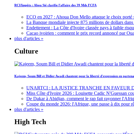
RCI/Impôts : Abou Sié clarifie l'affaire des 39 Mds FCFA
ECO en 2027 : Ahoua Don Mello attaque le choix porté 
La Banque mondiale injecte 875 millions de dollars dans c
Endettement : La Côte d'Ivoire classée pays à faible risq
Cacao ivoirien : comment le prix record annoncé par Oua
plus d'articles »
Culture
Kajeem, Soum Bill et Didier Awadi chantent pour la liberté d'expression en parte
UNARTCI : LA JUSTICE TRANCHE EN FAVEUR
Miss Côte d'Ivoire 2026 : Louisette Cadic N'Guessan co
De Dakar à Abidjan, comment le rap fait rayonner l'Afriq
Coupe du monde 2026: l'Afrique, une passe à dix pour r
plus d'articles »
High Tech