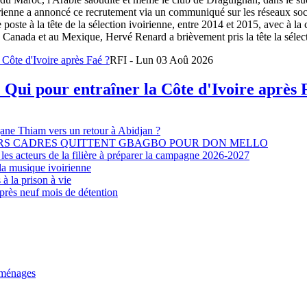
oirienne a annoncé ce recrutement via un communiqué sur les réseaux so
e poste à la tête de la sélection ivoirienne, entre 2014 et 2015, avec à l
Canada et au Mexique, Hervé Renard a brièvement pris la tête la sélectio
RFI - Lun 03 Aoû 2026
 Qui pour entraîner la Côte d'Ivoire après 
djane Thiam vers un retour à Abidjan ?
EURS CADRES QUITTENT GBAGBO POUR DON MELLO
les acteurs de la filière à préparer la campagne 2026-2027
la musique ivoirienne
à la prison à vie
après neuf mois de détention