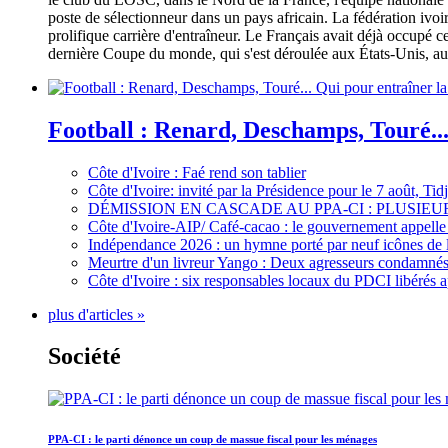
poste de sélectionneur dans un pays africain. La fédération iv
prolifique carrière d'entraîneur. Le Français avait déjà occupé c
dernière Coupe du monde, qui s'est déroulée aux États-Unis, au 
Football : Renard, Deschamps, Touré...
Côte d'Ivoire : Faé rend son tablier
Côte d'Ivoire: invité par la Présidence pour le 7 août, Ti
DÉMISSION EN CASCADE AU PPA-CI : PLUSI
Côte d'Ivoire-AIP/ Café-cacao : le gouvernement appelle 
Indépendance 2026 : un hymne porté par neuf icônes de 
Meurtre d'un livreur Yango : Deux agresseurs condamnés 
Côte d'Ivoire : six responsables locaux du PDCI libérés 
plus d'articles »
Société
PPA-CI : le parti dénonce un coup de massue fiscal pour les ménages