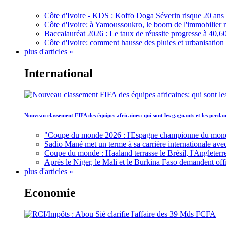
Côte d'Ivoire - KDS : Koffo Doga Séverin risque 20 ans 
Côte d'Ivoire: à Yamoussoukro, le boom de l'immobilier rav
Baccalauréat 2026 : Le taux de réussite progresse à 40,60
Côte d'Ivoire: comment hausse des pluies et urbanisation
plus d'articles »
International
Nouveau classement FIFA des équipes africaines: qui sont les gagnants et les perd
"Coupe du monde 2026 : l'Espagne championne du monde, 
Sadio Mané met un terme à sa carrière internationale ave
Coupe du monde : Haaland terrasse le Brésil, l'Angleterr
Après le Niger, le Mali et le Burkina Faso demandent offic
plus d'articles »
Economie