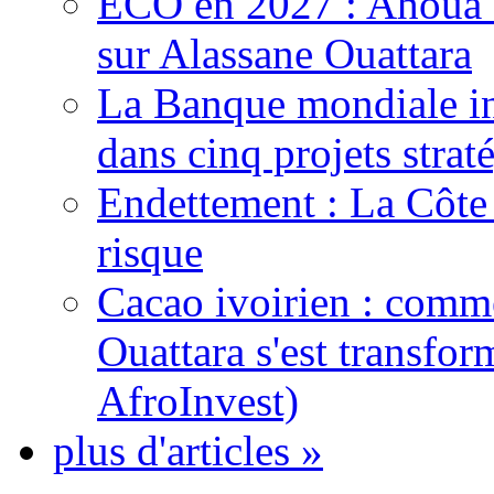
ECO en 2027 : Ahoua D
sur Alassane Ouattara
La Banque mondiale inj
dans cinq projets strat
Endettement : La Côte d
risque
Cacao ivoirien : comme
Ouattara s'est transfo
AfroInvest)
plus d'articles »