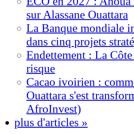
ECO en 2027 : Ahoua D
sur Alassane Ouattara
La Banque mondiale inj
dans cinq projets strat
Endettement : La Côte d
risque
Cacao ivoirien : comme
Ouattara s'est transfo
AfroInvest)
plus d'articles »