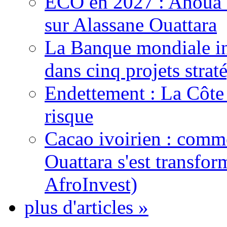
ECO en 2027 : Ahoua D
sur Alassane Ouattara
La Banque mondiale inj
dans cinq projets strat
Endettement : La Côte d
risque
Cacao ivoirien : comme
Ouattara s'est transfo
AfroInvest)
plus d'articles »