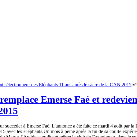
tv
remplace Emerse Faé et redevient
 2015
 succéder à Emerse Faé. L'annonce a été faite ce mardi 4 août par la Fé
15 avec les Éléphants.Un mois à peine après la fin de sa courte expéri
du Maroc, l'Arabie saoudite et même le club de Draguignan, dans le sud