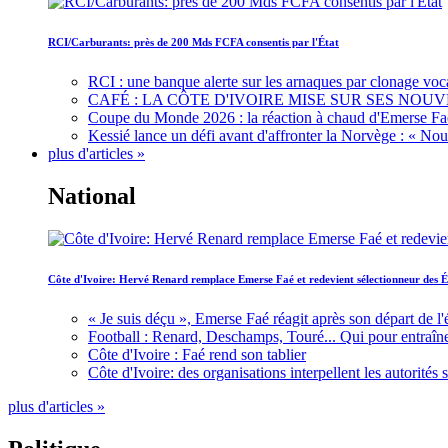
RCI/Carburants: près de 200 Mds FCFA consentis par l'État
RCI : une banque alerte sur les arnaques par clonage voc
CAFÉ : LA CÔTE D'IVOIRE MISE SUR SES N
Coupe du Monde 2026 : la réaction à chaud d'Emerse Fa
Kessié lance un défi avant d'affronter la Norvège : « N
plus d'articles »
National
Côte d'Ivoire: Hervé Renard remplace Emerse Faé et redevient sélectionneur des É
« Je suis déçu », Emerse Faé réagit après son départ de l'
Football : Renard, Deschamps, Touré... Qui pour entraîne
Côte d'Ivoire : Faé rend son tablier
Côte d'Ivoire: des organisations interpellent les autorité
plus d'articles »