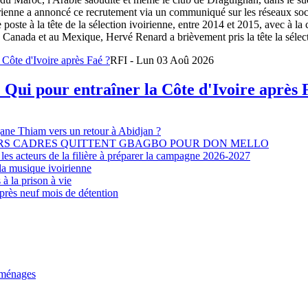
oirienne a annoncé ce recrutement via un communiqué sur les réseaux so
e poste à la tête de la sélection ivoirienne, entre 2014 et 2015, avec à l
Canada et au Mexique, Hervé Renard a brièvement pris la tête la sélectio
RFI - Lun 03 Aoû 2026
 Qui pour entraîner la Côte d'Ivoire après 
djane Thiam vers un retour à Abidjan ?
EURS CADRES QUITTENT GBAGBO POUR DON MELLO
les acteurs de la filière à préparer la campagne 2026-2027
la musique ivoirienne
à la prison à vie
après neuf mois de détention