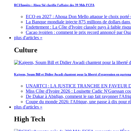
RCI/Impôts : Abou Sié clarifie l'affaire des 39 Mds FCFA
ECO en 2027 : Ahoua Don Mello attaque le choix porté 
La Banque mondiale injecte 875 millions de dollars dans c
Endettement : La Côte d'Ivoire classée pays à faible risq
Cacao ivoirien : comment le prix record annoncé par Oua
plus d'articles »
Culture
Kajeem, Soum Bill et Didier Awadi chantent pour la liberté d'expression en parte
UNARTCI : LA JUSTICE TRANCHE EN FAVEUR
Miss Côte d'Ivoire 2026 : Louisette Cadic N'Guessan co
De Dakar à Abidjan, comment le rap fait rayonner l'Afriq
Coupe du monde 2026: l'Afrique, une passe à dix pour r
plus d'articles »
High Tech