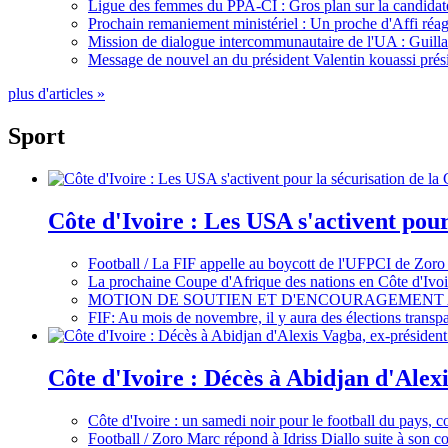
Ligue des femmes du PPA-CI : Gros plan sur la candidate
Prochain remaniement ministériel : Un proche d'Affi réag
Mission de dialogue intercommunautaire de l'UA : Guillaum
Message de nouvel an du président Valentin kouassi prési
plus d'articles »
Sport
Côte d'Ivoire : Les USA s'activent pou
Football / La FIF appelle au boycott de l'UFPCI de Zoro
La prochaine Coupe d'Afrique des nations en Côte d'Ivoir
MOTION DE SOUTIEN ET D'ENCOURAGEMENT 
FIF: Au mois de novembre, il y aura des élections tran
Côte d'Ivoire : Décès à Abidjan d'Alexi
Côte d'Ivoire : un samedi noir pour le football du pays, c
Football / Zoro Marc répond à Idriss Diallo suite à son