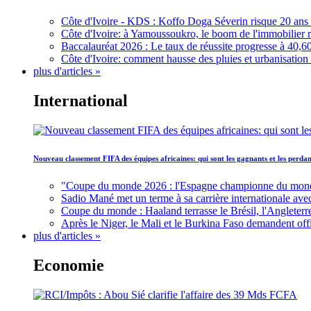
Côte d'Ivoire - KDS : Koffo Doga Séverin risque 20 ans 
Côte d'Ivoire: à Yamoussoukro, le boom de l'immobilier rav
Baccalauréat 2026 : Le taux de réussite progresse à 40,60
Côte d'Ivoire: comment hausse des pluies et urbanisation
plus d'articles »
International
Nouveau classement FIFA des équipes africaines: qui sont les gagnants et les perd
"Coupe du monde 2026 : l'Espagne championne du monde, 
Sadio Mané met un terme à sa carrière internationale ave
Coupe du monde : Haaland terrasse le Brésil, l'Angleterr
Après le Niger, le Mali et le Burkina Faso demandent offic
plus d'articles »
Economie