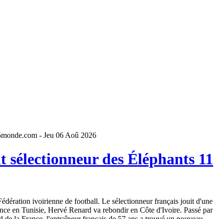
5monde.com - Jeu 06 Aoû 2026
 sélectionneur des Éléphants 11
dération ivoirienne de football. Le sélectionneur français jouit d'une
ence en Tunisie, Hervé Renard va rebondir en Côte d'Ivoire. Passé par
 de la France, l'entraîneur français de 57 ans a trouvé un nouveau