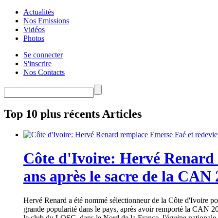
Actualités
Nos Emissions
Vidéos
Photos
Se connecter
S'inscrire
Nos Contacts
Top 10 plus récents Articles
Côte d'Ivoire: Hervé Renard 
ans après le sacre de la CAN
Hervé Renard a été nommé sélectionneur de la Côte d'Ivoire pour
grande popularité dans le pays, après avoir remporté la CAN 20
le club du LOSC, dans le Nord de la France, l'équipe nationale 