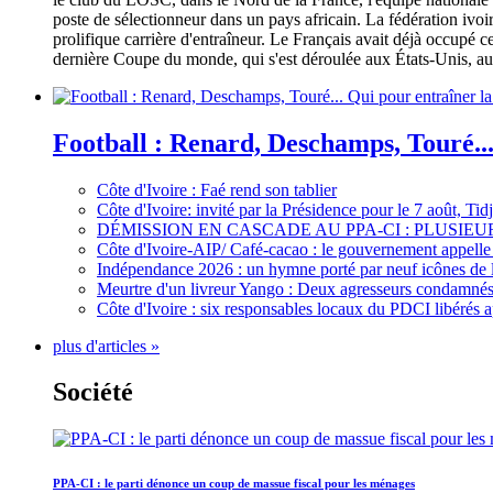
poste de sélectionneur dans un pays africain. La fédération iv
prolifique carrière d'entraîneur. Le Français avait déjà occupé c
dernière Coupe du monde, qui s'est déroulée aux États-Unis, au 
Football : Renard, Deschamps, Touré...
Côte d'Ivoire : Faé rend son tablier
Côte d'Ivoire: invité par la Présidence pour le 7 août, Ti
DÉMISSION EN CASCADE AU PPA-CI : PLUSI
Côte d'Ivoire-AIP/ Café-cacao : le gouvernement appelle 
Indépendance 2026 : un hymne porté par neuf icônes de 
Meurtre d'un livreur Yango : Deux agresseurs condamnés 
Côte d'Ivoire : six responsables locaux du PDCI libérés 
plus d'articles »
Société
PPA-CI : le parti dénonce un coup de massue fiscal pour les ménages