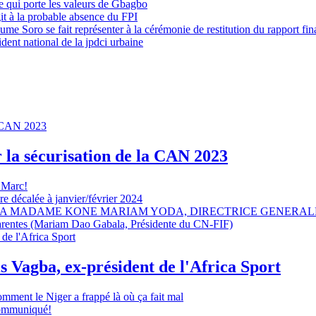
 qui porte les valeurs de Gbagbo
it à la probable absence du FPI
e Soro se fait représenter à la cérémonie de restitution du rapport fin
dent national de la jpdci urbaine
r la sécurisation de la CAN 2023
 Marc!
e décalée à janvier/février 2024
A MADAME KONE MARIAM YODA, DIRECTRICE GENERALE
sparentes (Mariam Dao Gabala, Présidente du CN-FIF)
s Vagba, ex-président de l'Africa Sport
omment le Niger a frappé là où ça fait mal
 communiqué!