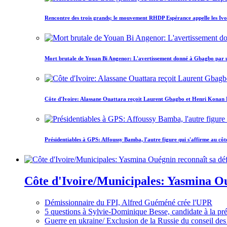
Rencontre des trois grands; le mouvement RHDP Espérance appelle les Ivoir
Mort brutale de Youan Bi Angenor: L'avertissement donné à Gbagbo par 
Côte d'Ivoire: Alassane Ouattara reçoit Laurent Gbagbo et Henri Konan Bed
Présidentiables à GPS: Affoussy Bamba, l'autre figure qui s'affirme au côt
Côte d'Ivoire/Municipales: Yasmina Oué
Démissionnaire du FPI, Alfred Guéméné crée l'UPR
5 questions à Sylvie-Dominique Besse, candidate à la p
Guerre en ukraine/ Exclusion de la Russie du conseil des