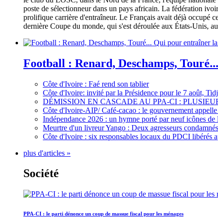
poste de sélectionneur dans un pays africain. La fédération iv
prolifique carrière d'entraîneur. Le Français avait déjà occupé c
dernière Coupe du monde, qui s'est déroulée aux États-Unis, au 
Football : Renard, Deschamps, Touré...
Côte d'Ivoire : Faé rend son tablier
Côte d'Ivoire: invité par la Présidence pour le 7 août, Ti
DÉMISSION EN CASCADE AU PPA-CI : PLUSI
Côte d'Ivoire-AIP/ Café-cacao : le gouvernement appelle 
Indépendance 2026 : un hymne porté par neuf icônes de 
Meurtre d'un livreur Yango : Deux agresseurs condamnés 
Côte d'Ivoire : six responsables locaux du PDCI libérés 
plus d'articles »
Société
PPA-CI : le parti dénonce un coup de massue fiscal pour les ménages