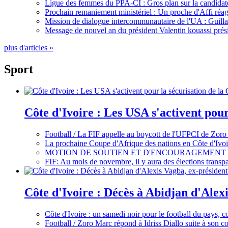
Ligue des femmes du PPA-CI : Gros plan sur la candidate
Prochain remaniement ministériel : Un proche d'Affi réag
Mission de dialogue intercommunautaire de l'UA : Guillaum
Message de nouvel an du président Valentin kouassi prési
plus d'articles »
Sport
Côte d'Ivoire : Les USA s'activent pou
Football / La FIF appelle au boycott de l'UFPCI de Zoro
La prochaine Coupe d'Afrique des nations en Côte d'Ivoir
MOTION DE SOUTIEN ET D'ENCOURAGEMENT 
FIF: Au mois de novembre, il y aura des élections tran
Côte d'Ivoire : Décès à Abidjan d'Alexi
Côte d'Ivoire : un samedi noir pour le football du pays, c
Football / Zoro Marc répond à Idriss Diallo suite à son