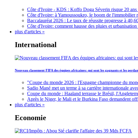
Côte d'Ivoire - KDS : Koffo Doga Séverin risque 20 ans 
Côte d'Ivoire: à Yamoussoukro, le boom de l'immobilier rav
Baccalauréat 2026 : Le taux de réussite progresse à 40,60
Côte d'Ivoire: comment hausse des pluies et urbanisation
plus d'articles »
International
Nouveau classement FIFA des équipes africaines: qui sont les gagnants et les perd
"Coupe du monde 2026 : l'Espagne championne du monde, 
Sadio Mané met un terme à sa carrière internationale ave
Coupe du monde : Haaland terrasse le Brésil, l'Angleterr
Après le Niger, le Mali et le Burkina Faso demandent offic
plus d'articles »
Economie