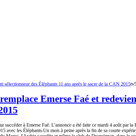
tv
remplace Emerse Faé et redevient
 2015
 succéder à Emerse Faé. L'annonce a été faite ce mardi 4 août par la Fé
15 avec les Éléphants.Un mois à peine après la fin de sa courte expéri
du Maroc, l'Arabie saoudite et même le club de Draguignan, dans le sud