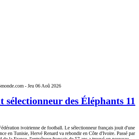
5monde.com - Jeu 06 Aoû 2026
 sélectionneur des Éléphants 11
dération ivoirienne de football. Le sélectionneur français jouit d'une
ence en Tunisie, Hervé Renard va rebondir en Côte d'Ivoire. Passé par
 de la France, l'entraîneur français de 57 ans a trouvé un nouveau