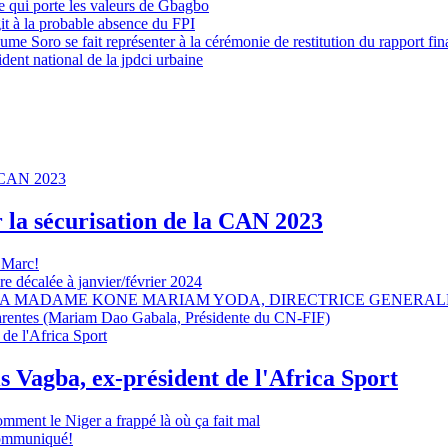
 qui porte les valeurs de Gbagbo
it à la probable absence du FPI
e Soro se fait représenter à la cérémonie de restitution du rapport fin
dent national de la jpdci urbaine
r la sécurisation de la CAN 2023
 Marc!
e décalée à janvier/février 2024
A MADAME KONE MARIAM YODA, DIRECTRICE GENERALE
sparentes (Mariam Dao Gabala, Présidente du CN-FIF)
s Vagba, ex-président de l'Africa Sport
omment le Niger a frappé là où ça fait mal
 communiqué!