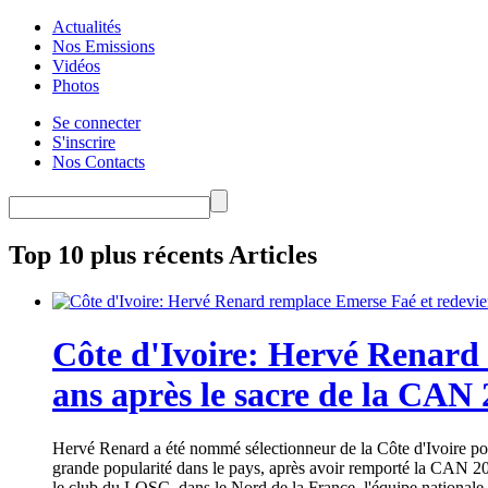
Actualités
Nos Emissions
Vidéos
Photos
Se connecter
S'inscrire
Nos Contacts
Top 10 plus récents Articles
Côte d'Ivoire: Hervé Renard 
ans après le sacre de la CAN
Hervé Renard a été nommé sélectionneur de la Côte d'Ivoire pour
grande popularité dans le pays, après avoir remporté la CAN 20
le club du LOSC, dans le Nord de la France, l'équipe nationale 