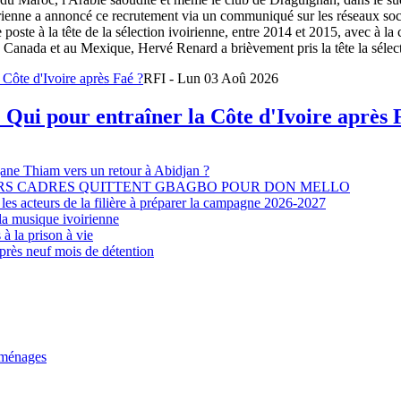
oirienne a annoncé ce recrutement via un communiqué sur les réseaux so
e poste à la tête de la sélection ivoirienne, entre 2014 et 2015, avec à l
Canada et au Mexique, Hervé Renard a brièvement pris la tête la sélectio
RFI - Lun 03 Aoû 2026
 Qui pour entraîner la Côte d'Ivoire après 
djane Thiam vers un retour à Abidjan ?
EURS CADRES QUITTENT GBAGBO POUR DON MELLO
les acteurs de la filière à préparer la campagne 2026-2027
la musique ivoirienne
à la prison à vie
après neuf mois de détention