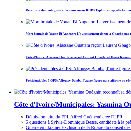
Rencontre des trois grands; le mouvement RHDP Espérance appelle les Ivoir
Mort brutale de Youan Bi Angenor: L'avertissement donné à Gbagbo par 
Côte d'Ivoire: Alassane Ouattara reçoit Laurent Gbagbo et Henri Konan Bed
Présidentiables à GPS: Affoussy Bamba, l'autre figure qui s'affirme au côt
Côte d'Ivoire/Municipales: Yasmina Oué
Démissionnaire du FPI, Alfred Guéméné crée l'UPR
5 questions à Sylvie-Dominique Besse, candidate à la p
Guerre en ukraine/ Exclusion de la Russie du conseil des