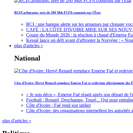
RCI/Carburants: près de 200 Mds FCFA consentis par l'État
RCI : une banque alerte sur les arnaques par clonage voc
CAFÉ : LA CÔTE D'IVOIRE MISE SUR SES N
Coupe du Monde 2026 : la réaction à chaud d'Emerse Fa
Kessié lance un défi avant d'affronter la Norvège : « N
plus d'articles »
National
Côte d'Ivoire: Hervé Renard remplace Emerse Faé et redevient sélectionneur des É
« Je suis déçu », Emerse Faé réagit après son départ de l'
Football : Renard, Deschamps, Touré... Qui pour entraîne
Côte d'Ivoire : Faé rend son tablier
Côte d'Ivoire: des organisations interpellent les autorité
plus d'articles »