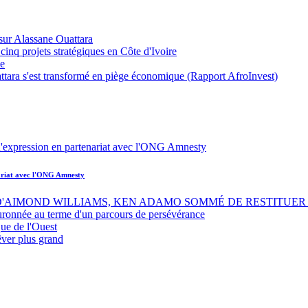
sur Alassane Ouattara
inq projets stratégiques en Côte d'Ivoire
ue
ttara s'est transformé en piège économique (Rapport AfroInvest)
nariat avec l'ONG Amnesty
 D'AIMOND WILLIAMS, KEN ADAMO SOMMÉ DE RESTITUER 
uronnée au terme d'un parcours de persévérance
ue de l'Ouest
êver plus grand