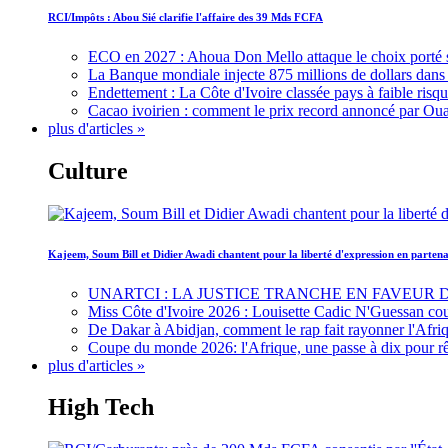
RCI/Impôts : Abou Sié clarifie l'affaire des 39 Mds FCFA
ECO en 2027 : Ahoua Don Mello attaque le choix porté 
La Banque mondiale injecte 875 millions de dollars dans c
Endettement : La Côte d'Ivoire classée pays à faible risq
Cacao ivoirien : comment le prix record annoncé par Oua
plus d'articles »
Culture
Kajeem, Soum Bill et Didier Awadi chantent pour la liberté d'expression en parte
UNARTCI : LA JUSTICE TRANCHE EN FAVEUR
Miss Côte d'Ivoire 2026 : Louisette Cadic N'Guessan co
De Dakar à Abidjan, comment le rap fait rayonner l'Afriq
Coupe du monde 2026: l'Afrique, une passe à dix pour r
plus d'articles »
High Tech