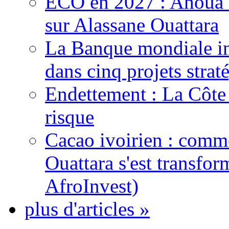
ECO en 2027 : Ahoua D
sur Alassane Ouattara
La Banque mondiale inj
dans cinq projets strat
Endettement : La Côte d
risque
Cacao ivoirien : comme
Ouattara s'est transfo
AfroInvest)
plus d'articles »