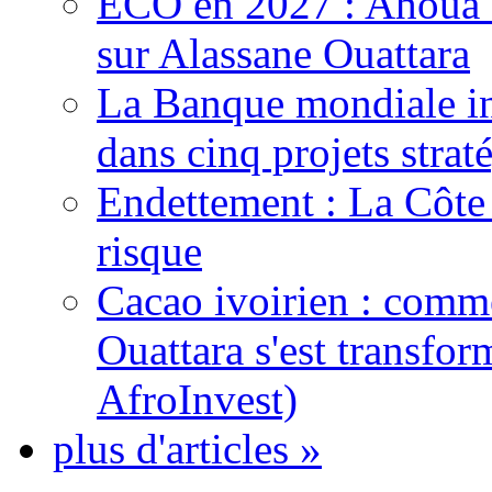
ECO en 2027 : Ahoua D
sur Alassane Ouattara
La Banque mondiale inj
dans cinq projets strat
Endettement : La Côte d
risque
Cacao ivoirien : comme
Ouattara s'est transfo
AfroInvest)
plus d'articles »