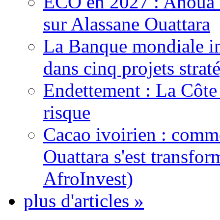
ECO en 2027 : Ahoua D
sur Alassane Ouattara
La Banque mondiale inj
dans cinq projets strat
Endettement : La Côte d
risque
Cacao ivoirien : comme
Ouattara s'est transfo
AfroInvest)
plus d'articles »